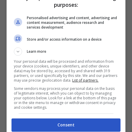
purposes:
Personalised advertising and content, advertising and
content measurement, audience research and
services development
Store and/or access information on a device
Learn more
Leggi anche ->
Raffaella Fico
Your personal data will be processed and information from
verginità all’asta : solo oggi
your device (cookies, unique identifiers, and other device
data) may be stored by, accessed by and shared with 319
partners, or used specifically by this site. We and our partners
arriva la verità
may use precise geolocation data.
List of partners.
Some vendors may process your personal data on the basis
Raffaella Fico: “Pia
of legitimate interest, which you can object to by managing
your options below. Look for a link at the bottom of this page
or in the site menu to manage or withdraw consent in privacy
l’abbiamo cercata e voluta
and cookie settings.
anche se…”
Consent