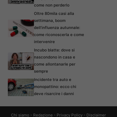
come non perderlo
Oltre 80mila casi alla
settimana, boom
dell’influenza autunnale:
come riconoscerla e come
intervenire
Incubo blatte: dove si
nascondono in casa e
come allontanarle per
sempre
Incidente tra auto e
monopattino: ecco chi
deve risarcire i danni
Chi siamo
-
Redazione
-
Privacy Policy
-
Disclaimer