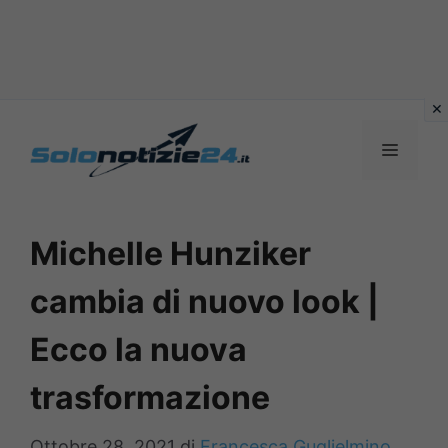
Vai
al
MENU
contenuto
Michelle Hunziker
cambia di nuovo look |
Ecco la nuova
trasformazione
Ottobre 28, 2021
di
Francesca Guglielmino