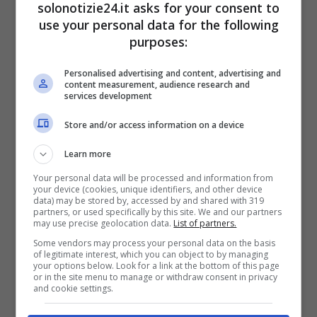
solonotizie24.it asks for your consent to
use your personal data for the following
purposes:
LEGGI ANCHE
->
Uomini e
Personalised advertising and content, advertising and
content measurement, audience research and
Donne, Costabile lascia Gemma
services development
Store and/or access information on a device
e lei si dispera: panico al trono
Learn more
over
Your personal data will be processed and information from
your device (cookies, unique identifiers, and other device
data) may be stored by, accessed by and shared with 319
LEGGI ANCHE
->
Mauro Icardi e
partners, or used specifically by this site. We and our partners
may use precise geolocation data.
List of partners.
Wanda Nara riscatta la passione
Some vendors may process your personal data on the basis
of legitimate interest, which you can object to by managing
| La coppia ha riacceso la
your options below. Look for a link at the bottom of this page
or in the site menu to manage or withdraw consent in privacy
and cookie settings.
fiamma