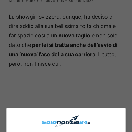
Michelle Hunziker nuovo look – Solonotizie24
La showgirl svizzera, dunque, ha deciso di
dire addio alla sua bellissima folta chioma e
far spazio così a un
nuovo taglio
e non solo…
dato che
per lei si tratta anche dell’avvio di
una ‘nuova’ fase della sua carrier
a. Il tutto,
però, non finisce qui.