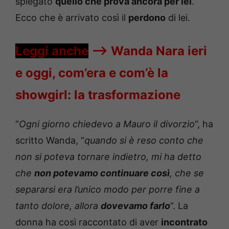
spiegato
quello che prova ancora per lei
.
Ecco che è arrivato così il
perdono
di lei.
Leggi anche
—->
Wanda Nara ieri
e oggi, com’era e com’è la
showgirl: la trasformazione
“
Ogni giorno chiedevo a Mauro il divorzio
“, ha
scritto Wanda, “
quando si è reso conto che
non si poteva tornare indietro, mi ha detto
che
non potevamo continuare così
, che se
separarsi era l’unico modo per porre fine a
tanto dolore, allora
dovevamo farlo
“. La
donna ha così raccontato di aver
incontrato