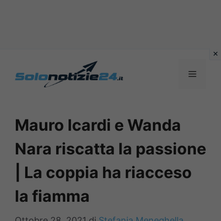
Vai
al
MENU
contenuto
Mauro Icardi e Wanda
Nara riscatta la passione
| La coppia ha riacceso
la fiamma
Ottobre 28, 2021
di
Stefania Meneghella