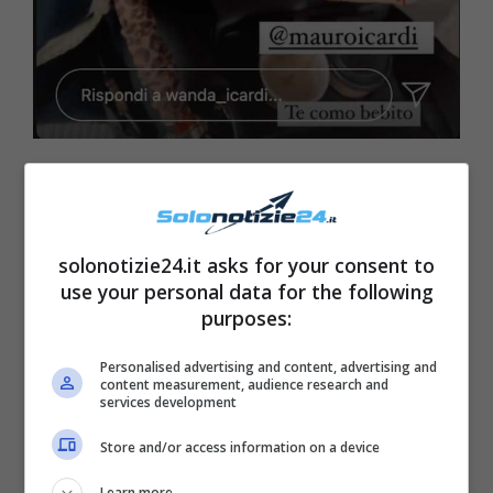
Mauro e Wanda si sono infatti
sposati
nel
2014 e, dalla loro meravigliosa storia d’amore,
solonotizie24.it asks for your consent to
sono anche nati
due figli
. Lei ne aveva invece
use your personal data for the following
già tre, avuti dal suo
precedente matrimonio
.
purposes:
Personalised advertising and content, advertising and
content measurement, audience research and
services development
Store and/or access information on a device
Learn more