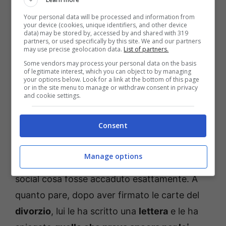
Your personal data will be processed and information from
your device (cookies, unique identifiers, and other device
data) may be stored by, accessed by and shared with 319
partners, or used specifically by this site. We and our partners
may use precise geolocation data.
List of partners.
Some vendors may process your personal data on the basis
of legitimate interest, which you can object to by managing
Ritorna la passione:
your options below. Look for a link at the bottom of this page
or in the site menu to manage or withdraw consent in privacy
l’annuncio di Wanda Nara
and cookie settings.
sui social
Consent
Dopo giorni di
incertezze
e di
tensioni
, è
Manage options
stata proprio
Wanda Nara
a raccontare sui
social cosa fosse accaduto esattamente. A
quanto pare, dopo aver firmato le carte del
divorzio
, lui le ha scritto una
lettera
e le ha