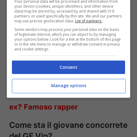
Your personal data will be processed and information from
GF Vip sta male – Solonotizie24
your device (cookies, unique identifiers, and other device
data) may be stored by, accessed by and shared with 319
partners, or used specifically by this site. We and our partners
LEGGI ANCHE
->
Elisabetta
may use precise geolocation data.
List of partners.
Some vendors may process your personal data on the basis
Canalis, tutina di spizzo
of legitimate interest, which you can object to by managing
your options below. Look for a link at the bottom of this page
or in the site menu to manage or withdraw consent in privacy
trasparente: l’ex velina incendia
and cookie settings.
Instagram
Consent
LEGGI ANCHE
->
Elettra
Manage options
Lamborghini, sapete chi è il suo
ex? Famoso rapper
Come sta il giovane concorrete
del GF Vip?