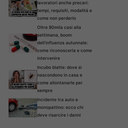
lavoratori anche precari:
tempi, requisiti, modalità e
come non perderlo
Oltre 80mila casi alla
settimana, boom
dell’influenza autunnale:
come riconoscerla e come
intervenire
Incubo blatte: dove si
nascondono in casa e
come allontanarle per
sempre
Incidente tra auto e
monopattino: ecco chi
deve risarcire i danni