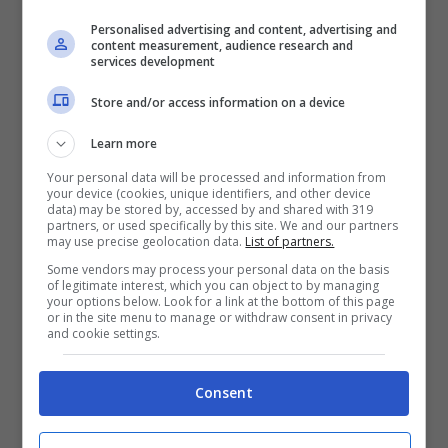
Panicucci ieri e oggi: com’è
Personalised advertising and content, advertising and
content measurement, audience research and
cambiata la presentatrice
services development
Store and/or access information on a device
Learn more
Your personal data will be processed and information from
your device (cookies, unique identifiers, and other device
data) may be stored by, accessed by and shared with 319
partners, or used specifically by this site. We and our partners
may use precise geolocation data.
List of partners.
Some vendors may process your personal data on the basis
of legitimate interest, which you can object to by managing
your options below. Look for a link at the bottom of this page
or in the site menu to manage or withdraw consent in privacy
and cookie settings.
Silvia Toffanin: “Anche io
Consent
ascolto la mia mamma a