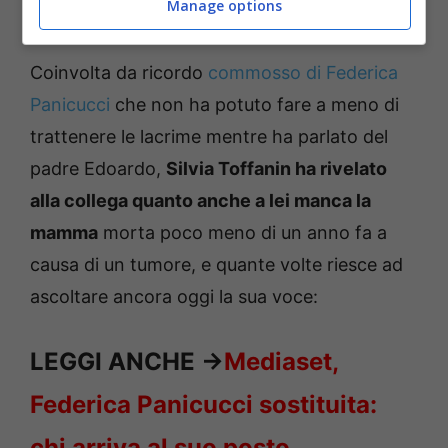
Manage options
volte”
Coinvolta da ricordo
commosso di Federica
Panicucci
che non ha potuto fare a meno di
trattenere le lacrime mentre ha parlato del
padre Edoardo,
Silvia Toffanin ha rivelato
alla collega quanto anche a lei manca la
mamma
morta poco meno di un anno fa a
causa di un tumore, e quante volte riesce ad
ascoltare ancora oggi la sua voce:
LEGGI ANCHE ->
Mediaset,
Federica Panicucci sostituita:
chi arriva al suo posto