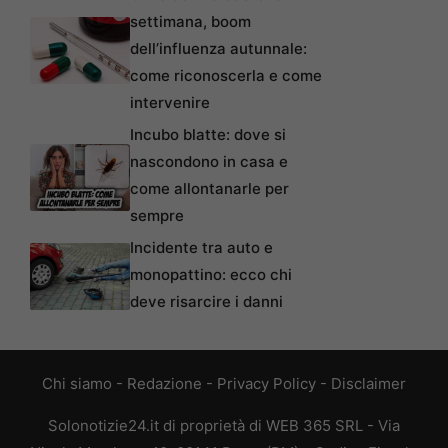
settimana, boom
dell’influenza autunnale:
come riconoscerla e come
intervenire
Incubo blatte: dove si
nascondono in casa e
come allontanarle per
sempre
Incidente tra auto e
monopattino: ecco chi
deve risarcire i danni
Chi siamo
-
Redazione
-
Privacy Policy
-
Disclaimer
Solonotizie24.it di proprietà di WEB 365 SRL - Via