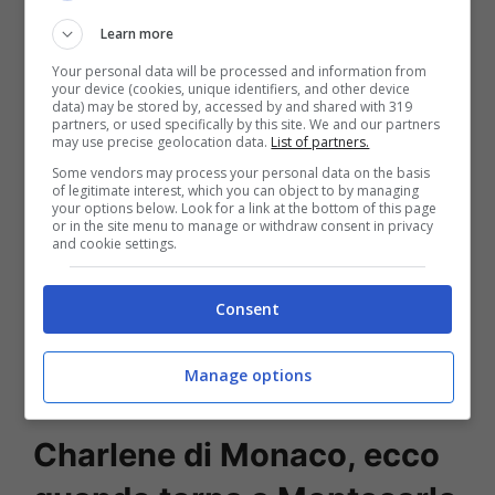
Learn more
Your personal data will be processed and information from
your device (cookies, unique identifiers, and other device
data) may be stored by, accessed by and shared with 319
partners, or used specifically by this site. We and our partners
may use precise geolocation data.
List of partners.
Some vendors may process your personal data on the basis
of legitimate interest, which you can object to by managing
your options below. Look for a link at the bottom of this page
or in the site menu to manage or withdraw consent in privacy
Leggi anche —->
Carolina di
and cookie settings.
Monaco e Stefano Casiraghi, la
Consent
fine tragica di un matrimonio da
Manage options
favola
Charlene di Monaco, ecco