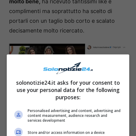
molto bene,
ha ricevuto tantissimi like e
complimenti ma soprattutto ha scelto di
portarli con un taglio bob corto e scalato
decisamente molto ricercato.
solonotizie24.it asks for your consent to
use your personal data for the following
purposes:
Charlene Wisttock fonte Instagram
Personalised advertising and content, advertising and
content measurement, audience research and
services development
Store and/or access information on a device