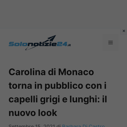
Vai
al
MENU
contenuto
Carolina di Monaco
torna in pubblico con i
capelli grigi e lunghi: il
nuovo look
Settembre 15, 2021
di
Barbara Di Castro