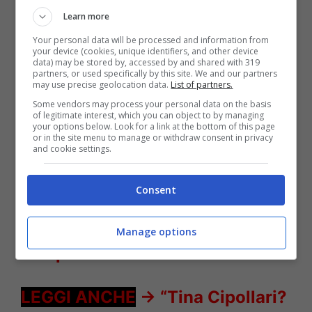
Learn more
Your personal data will be processed and information from
your device (cookies, unique identifiers, and other device
data) may be stored by, accessed by and shared with 319
partners, or used specifically by this site. We and our partners
may use precise geolocation data.
List of partners.
Some vendors may process your personal data on the basis
of legitimate interest, which you can object to by managing
your options below. Look for a link at the bottom of this page
or in the site menu to manage or withdraw consent in privacy
and cookie settings.
Antonino Spinalbese Belen look – Solonotizie24
Consent
LEGGI ANCHE
->
Luciano Punzo,
confessione su Manuela dopo
Manage options
Temptation Island: “E’…”
LEGGI ANCHE
->
“Tina Cipollari?