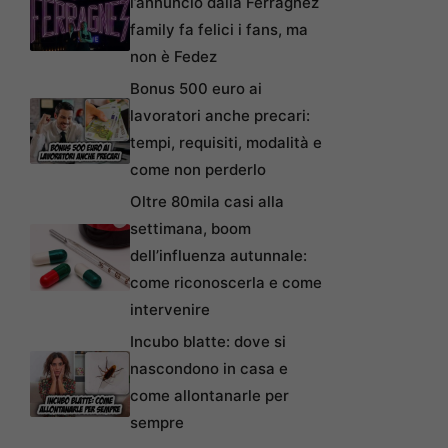
l’annuncio dalla Ferragnez
family fa felici i fans, ma
non è Fedez
Bonus 500 euro ai
lavoratori anche precari:
tempi, requisiti, modalità e
come non perderlo
Oltre 80mila casi alla
settimana, boom
dell’influenza autunnale:
come riconoscerla e come
intervenire
Incubo blatte: dove si
nascondono in casa e
come allontanarle per
sempre