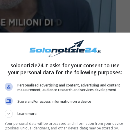
24
ney
solonotizie24.it asks for your consent to use
your personal data for the following purposes:
ecedentemente, nel corso degli ultimi giorni
Personalised advertising and content, advertising and content
ato costretto a tornare in Italia per via di alcuni
measurement, audience research and services development
villa di proprietà dell’attore nella città di Como.
Store and/or access information on a device
uesti giorni ha investito la Lombardia
ha dato
Learn more
ravolto molte delle città della regione, compresa
Your personal data will be processed and information from your device
ei danni non indifferenti alle abitazioni e
(cookies, unique identifiers, and other device data) may be stored by,