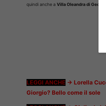
quindi anche a
Villa Oleandra di Georg
LEGGI ANCHE
->
Lorella Cucc
Giorgio? Bello come il sole