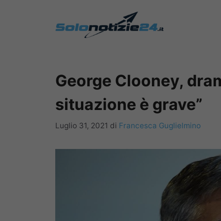
Vai
al
contenuto
George Clooney, dramm
situazione è grave”
Luglio 31, 2021
di
Francesca Guglielmino