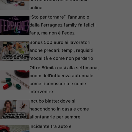
online
“Sto per tornare”: l’annuncio
dalla Ferragnez family fa felici i
fans, ma non è Fedez
Bonus 500 euro ai lavoratori
anche precari: tempi, requisiti,
modalità e come non perderlo
Oltre 80mila casi alla settimana,
boom dell’influenza autunnale:
come riconoscerla e come
intervenire
Incubo blatte: dove si
nascondono in casa e come
allontanarle per sempre
Incidente tra auto e