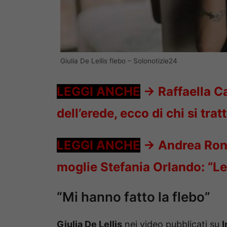
Giulia De Lellis flebo – Solonotizie24
LEGGI ANCHE
->
Raffaella C
dell’erede, ecco di chi si trat
LEGGI ANCHE
->
Andrea Ronc
moglie Stefania Orlando: “Lei
“Mi hanno fatto la flebo”
Giulia De Lellis
nei video pubblicati su
I