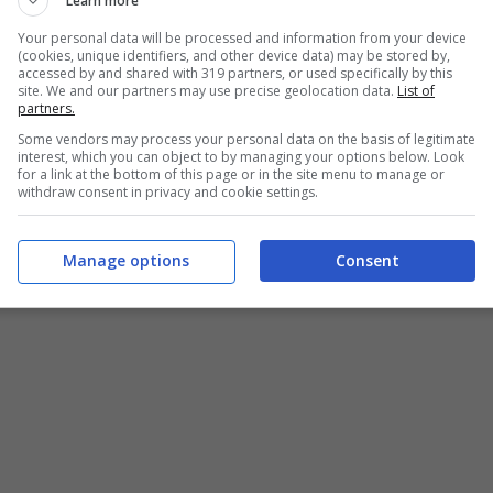
Learn more
Your personal data will be processed and information from your device
a
Giulia De Lellis
attraverso la pubblicazione di
(cookies, unique identifiers, and other device data) may be stored by,
accessed by and shared with 319 partners, or used specifically by this
accino anti-covid ha dichiarato: “
Il vaccino
site. We and our partners may use precise geolocation data.
List of
partners.
uccata, con l’ansia, preoccupatissima, che suda …
Some vendors may process your personal data on the basis of legitimate
na, spero funzioni.
Non era una mia necessità
interest, which you can object to by managing your options below. Look
for a link at the bottom of this page or in the site menu to manage or
**a di un’amica (foto imbarazzante).
Io
withdraw consent in privacy and cookie settings.
pensato
”.
Manage options
Consent