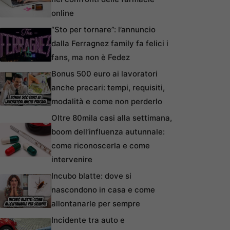
online
“Sto per tornare”: l’annuncio
dalla Ferragnez family fa felici i
fans, ma non è Fedez
Bonus 500 euro ai lavoratori
anche precari: tempi, requisiti,
modalità e come non perderlo
Oltre 80mila casi alla settimana,
boom dell’influenza autunnale:
come riconoscerla e come
intervenire
Incubo blatte: dove si
nascondono in casa e come
allontanarle per sempre
Incidente tra auto e