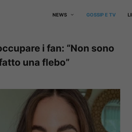
NEWS
GOSSIP E TV
L
eoccupare i fan: “Non sono
fatto una flebo”