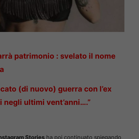
arrà patrimonio : svelato il nome
ta
ato (di nuovo) guerra con l’ex
 negli ultimi vent’anni….”
nstagram Stories
ha poi continuato spiegando