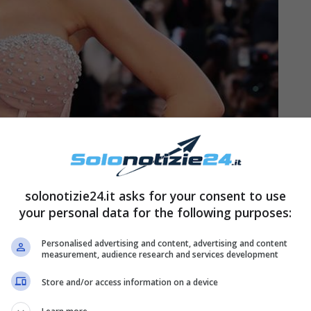
er Giulia De Lellis?
solonotizie24.it asks for your consent to use
your personal data for the following purposes:
ggetto di discussione la
campagna vaccinale
Personalised advertising and content, advertising and content
measurement, audience research and services development
 De Lellis è stata sommersa di critiche da alcuni
racconto fatto dall’influencer circa la
Store and/or access information on a device
 la tesi secondo cui avesse mentito su tutto.