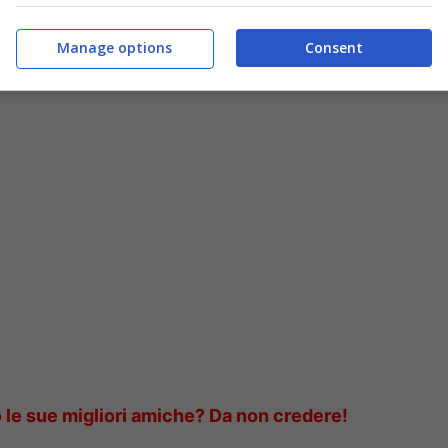
Manage options
Consent
to in tribunale da ex partecipanti: “Abbiamo
no le sue migliori amiche? Da non credere!