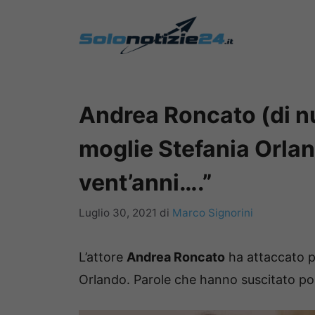
Vai
al
contenuto
Andrea Roncato (di nu
moglie Stefania Orland
vent’anni….”
Luglio 30, 2021
di
Marco Signorini
L’attore
Andrea Roncato
ha attaccato p
Orlando. Parole che hanno suscitato po