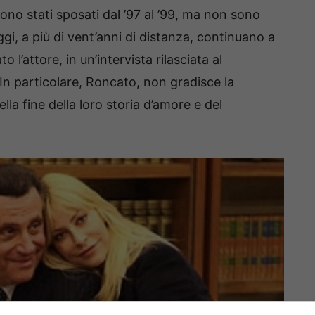
ono stati sposati dal ’97 al ’99, ma non sono
ggi, a più di vent’anni di distanza, continuano a
o l’attore, in un’intervista rilasciata al
. In particolare, Roncato, non gradisce la
ella fine della loro storia d’amore e del