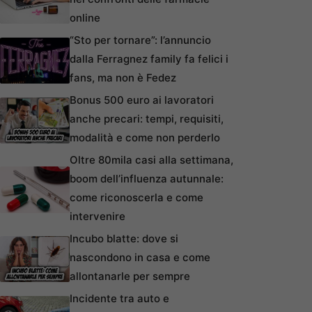
online
“Sto per tornare”: l’annuncio
dalla Ferragnez family fa felici i
fans, ma non è Fedez
Bonus 500 euro ai lavoratori
anche precari: tempi, requisiti,
modalità e come non perderlo
Oltre 80mila casi alla settimana,
boom dell’influenza autunnale:
come riconoscerla e come
intervenire
Incubo blatte: dove si
nascondono in casa e come
allontanarle per sempre
Incidente tra auto e