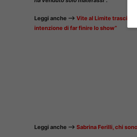
ha venduto solo materassi”.
Leggi anche ——>
Vite al Limite trascina
intenzione di far finire lo show”
Leggi anche ——>
Sabrina Ferilli, chi so