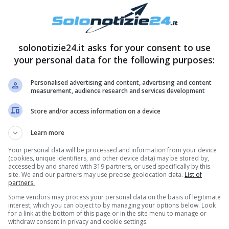
solonotizie24.it asks for your consent to use
your personal data for the following purposes:
Personalised advertising and content, advertising and content
measurement, audience research and services development
Store and/or access information on a device
casa perchè si era innamorata di un altro uomo”.
Learn more
adire come Stefania Orlando venga ancora
Your personal data will be processed and information from your device
(cookies, unique identifiers, and other device data) may be stored by,
 meglio, ha continuato, che venisse definita
accessed by and shared with 319 partners, or used specifically by this
site. We and our partners may use precise geolocation data.
List of
omma, sembra proprio non voglia avere nulla a
partners.
sa:
“C’è chi ha avuto il coraggio di sostenere che
Some vendors may process your personal data on the basis of legitimate
interest, which you can object to by managing your options below. Look
o non abbia fatto nulla.
Lei negli ultimi 20 anni
for a link at the bottom of this page or in the site menu to manage or
withdraw consent in privacy and cookie settings.