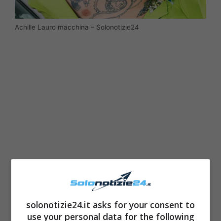
Achille Lauro macchina – Solonotizie24
LEGGI ANCHE
->
Che Dio ci aiuti
solonotizie24.it asks for your consent to
spoiler, Diana Del Bufalo ci sarà?
use your personal data for the following