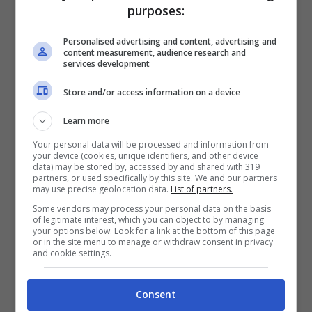
purposes:
La verità dell’attrice
Personalised advertising and content, advertising and
LEGGI ANCHE
->
Milly Carlucci e
content measurement, audience research and
services development
Maria De Filippi “ai ferri corti”:
Store and/or access information on a device
dove tutto ebbe inizio
Learn more
Your personal data will be processed and information from
La nuova macchina di Achille
your device (cookies, unique identifiers, and other device
data) may be stored by, accessed by and shared with 319
Lauro colpisce il web
partners, or used specifically by this site. We and our partners
may use precise geolocation data.
List of partners.
Some vendors may process your personal data on the basis
Ebbene sì, come abbiamo avuto modo di
of legitimate interest, which you can object to by managing
your options below. Look for a link at the bottom of this page
spiegare all’inizio del nostro articolo, a tenere
or in the site menu to manage or withdraw consent in privacy
and cookie settings.
banco nel mondo del web in queste ore
alcune foto condivise con
Achille Lauro
,
Consent
attraverso le quali ha presentato ai fan la sua