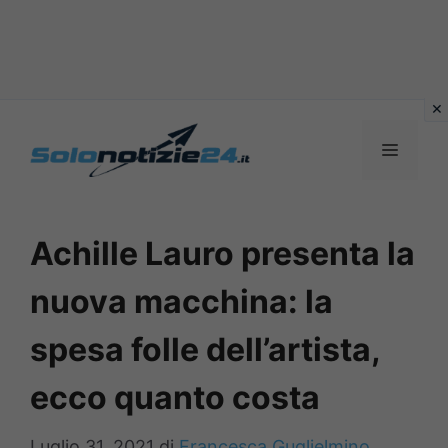
Vai
al
MENU
contenuto
Achille Lauro presenta la
nuova macchina: la
spesa folle dell’artista,
ecco quanto costa
Luglio 31, 2021
di
Francesca Guglielmino