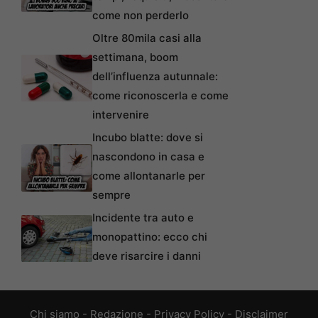
come non perderlo
Oltre 80mila casi alla
settimana, boom
dell’influenza autunnale:
come riconoscerla e come
intervenire
Incubo blatte: dove si
nascondono in casa e
come allontanarle per
sempre
Incidente tra auto e
monopattino: ecco chi
deve risarcire i danni
Chi siamo
-
Redazione
-
Privacy Policy
-
Disclaimer