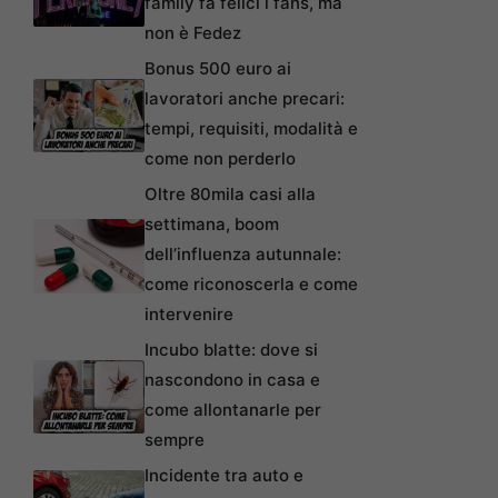
family fa felici i fans, ma
non è Fedez
Bonus 500 euro ai
lavoratori anche precari:
tempi, requisiti, modalità e
come non perderlo
Oltre 80mila casi alla
settimana, boom
dell’influenza autunnale:
come riconoscerla e come
intervenire
Incubo blatte: dove si
nascondono in casa e
come allontanarle per
sempre
Incidente tra auto e