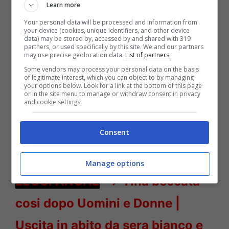
Learn more
Your personal data will be processed and information from
your device (cookies, unique identifiers, and other device
data) may be stored by, accessed by and shared with 319
partners, or used specifically by this site. We and our partners
Alessandro Del Piero Sonia cambiata – Solonotizie24
may use precise geolocation data.
List of partners.
Some vendors may process your personal data on the basis
of legitimate interest, which you can object to by managing
LEGGI ANCHE
–>
Ignazio Moser
your options below. Look for a link at the bottom of this page
or in the site menu to manage or withdraw consent in privacy
and cookie settings.
(nuovo) drastico cambio look |
Cos’ha combinato il fidanzato di
Consent
Cecilia Rodriguez
Manage options
LEGGI ANCHE
–>
Tina beccata
cosi dopo Uomini e Donne |
Uscita in abito da sera bianco e