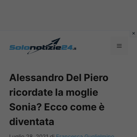
Vai
al
MENU
contenuto
Alessandro Del Piero
ricordate la moglie
Sonia? Ecco come è
diventata
Luglio 28, 2021
di
Francesca Guglielmino