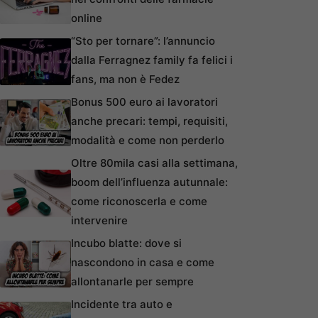
online
“Sto per tornare”: l’annuncio
dalla Ferragnez family fa felici i
fans, ma non è Fedez
Bonus 500 euro ai lavoratori
anche precari: tempi, requisiti,
modalità e come non perderlo
Oltre 80mila casi alla settimana,
boom dell’influenza autunnale:
come riconoscerla e come
intervenire
Incubo blatte: dove si
nascondono in casa e come
allontanarle per sempre
Incidente tra auto e