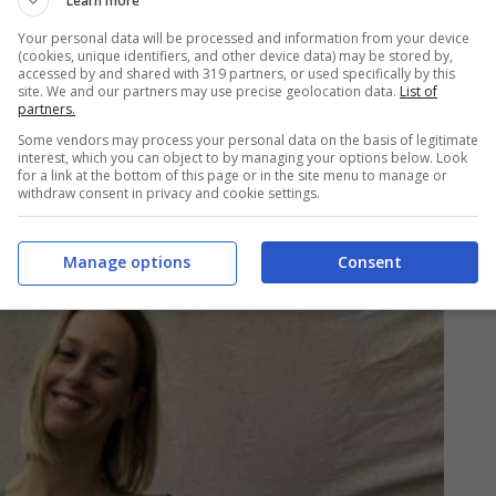
Learn more
Your personal data will be processed and information from your device
 della nazionale italiana, con ben cinque presenze
(cookies, unique identifiers, and other device data) may be stored by,
accessed by and shared with 319 partners, or used specifically by this
ndiale in carica nei 200 m ed europea nei 400 m.
site. We and our partners may use precise geolocation data.
List of
partners.
amente le scene dopo aver conquistato la finale
Some vendors may process your personal data on the basis of legitimate
ifficili per la carriera della Pellegrini arriva con
interest, which you can object to by managing your options below. Look
for a link at the bottom of this page or in the site menu to manage or
tagnetti
, nel 2009, ritrovando poi un nuovo
withdraw consent in privacy and cookie settings.
iunta.
Manage options
Consent