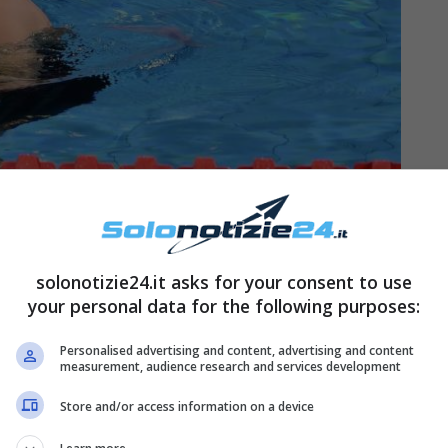
rriera e successi
solonotizie24.it asks for your consent to use
your personal data for the following purposes:
precedentemente, sono molti i record
Personalised advertising and content, advertising and content
measurement, audience research and services development
cui carriera è cominciata quando era poco più che
nuoto
che è arrivata grazie alla
madre Cinzia
Store and/or access information on a device
 italiano di lotta greco-romana.