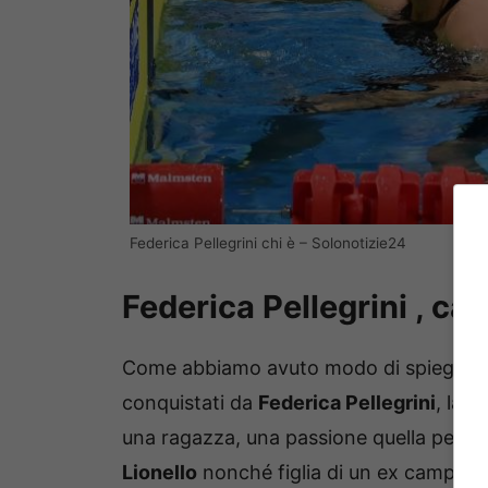
Federica Pellegrini chi è – Solonotizie24
Federica Pellegrini , ca
Come abbiamo avuto modo di spiegare 
conquistati da
Federica Pellegrini
, la 
una ragazza, una passione quella per il
Lionello
nonché figlia di un ex campione