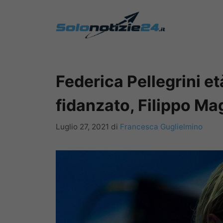
Vai
al
contenuto
Federica Pellegrini et
fidanzato, Filippo Ma
Luglio 27, 2021
di
Francesca Guglielmino