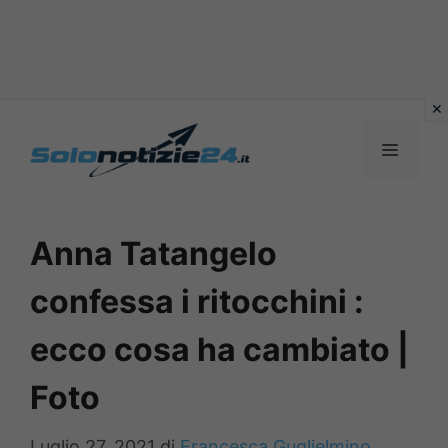
Vai
al
MENU
contenuto
Anna Tatangelo
confessa i ritocchini :
ecco cosa ha cambiato |
Foto
Luglio 27, 2021
di
Francesca Guglielmino