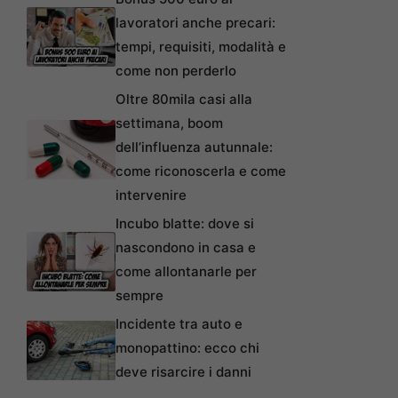
lavoratori anche precari:
tempi, requisiti, modalità e
come non perderlo
Oltre 80mila casi alla
settimana, boom
dell’influenza autunnale:
come riconoscerla e come
intervenire
Incubo blatte: dove si
nascondono in casa e
come allontanarle per
sempre
Incidente tra auto e
monopattino: ecco chi
deve risarcire i danni