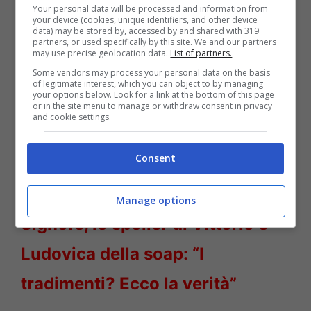
Your personal data will be processed and information from
your device (cookies, unique identifiers, and other device
data) may be stored by, accessed by and shared with 319
partners, or used specifically by this site. We and our partners
Anna Tatangelo ritocchino – Solonotizie24
may use precise geolocation data.
List of partners.
Some vendors may process your personal data on the basis
of legitimate interest, which you can object to by managing
LEGGI ANCHE
->
Fiorella
your options below. Look for a link at the bottom of this page
or in the site menu to manage or withdraw consent in privacy
Mannoia avete mai visto il
and cookie settings.
marito? Ex prof di Amici
Consent
LEGGI ANCHE
->
Il Paradiso delle
Manage options
Signore, lo spoiler di Vittorio e
Ludovica della soap: “I
tradimenti? Ecco la verità”