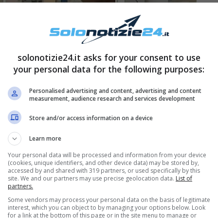
solonotizie24.it asks for your consent to use
your personal data for the following purposes:
Personalised advertising and content, advertising and content
measurement, audience research and services development
Store and/or access information on a device
Learn more
Your personal data will be processed and information from your device
(cookies, unique identifiers, and other device data) may be stored by,
 avuto all’interno della narrazione della soap le
accessed by and shared with 319 partners, or used specifically by this
site. We and our partners may use precise geolocation data.
List of
on del grande magazzino milanese, Vittorio
partners.
ollegamento con lo studio, ha difeso il suo
Some vendors may process your personal data on the basis of legitimate
interest, which you can object to by managing your options below. Look
sua moglie Marta Guarnieri – interpretata da
for a link at the bottom of this page or in the site menu to manage or