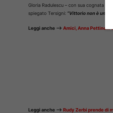
Gloria Radulescu – con sua cognata Beat
spiegato Tersigni:
“Vittorio non è un tra
Leggi anche —–>
Amici, Anna Pettinelli è
Leggi anche —–>
Rudy Zerbi prende di m