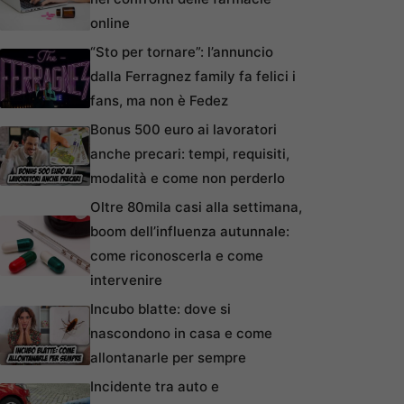
online
“Sto per tornare”: l’annuncio
dalla Ferragnez family fa felici i
fans, ma non è Fedez
Bonus 500 euro ai lavoratori
anche precari: tempi, requisiti,
modalità e come non perderlo
Oltre 80mila casi alla settimana,
boom dell’influenza autunnale:
come riconoscerla e come
intervenire
Incubo blatte: dove si
nascondono in casa e come
allontanarle per sempre
Incidente tra auto e