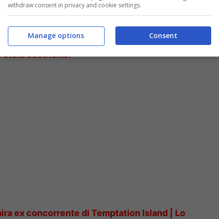
withdraw consent in privacy and cookie settings.
rice, interpretata da Caterina Bertone. Ha
ditore, anzi per gli anni ’60 è un gentlemen”.
Manage options
Consent
 stata sostituita?
ira ex concorrente di Temptation Island | Lo