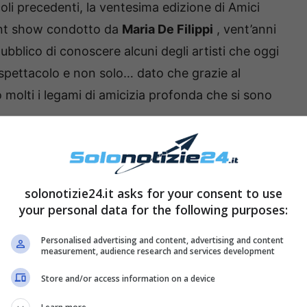
coli precedenti, la ventesima edizione di Amici
ent show condotto da
Maria De Filippi
, vent’anni
ubblico di conoscere alcuni degli artisti che oggi
 spettacolo e non solo… dato che grazie al
o molti i legami di amicizia profonda che si sono
.
arriva dalla festa realizzata per il
to Urso
, vincitore della diciottesima edizione di
solonotizie24.it asks for your consent to use
lente musicale nella scuola al fianco di Maria De
your personal data for the following purposes:
Personalised advertising and content, advertising and content
measurement, audience research and services development
Store and/or access information on a device