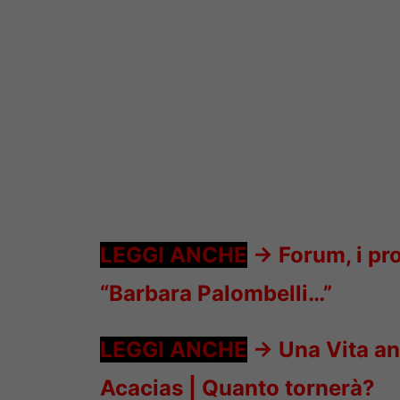
LEGGI ANCHE
->
Forum, i pr
“Barbara Palombelli…”
LEGGI ANCHE
->
Una Vita an
Acacias |
Quanto tornerà?