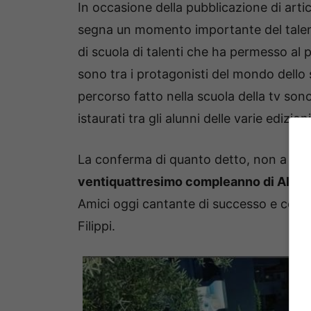
In occasione della pubblicazione di arti
segna un momento importante del tal
di scuola di talenti che ha permesso al p
sono tra i protagonisti del mondo dello
percorso fatto nella scuola della tv son
istaurati tra gli alunni delle varie edizioni
La conferma di quanto detto, non a caso, 
ventiquattresimo compleanno di Alber
Amici oggi cantante di successo e consu
Filippi.