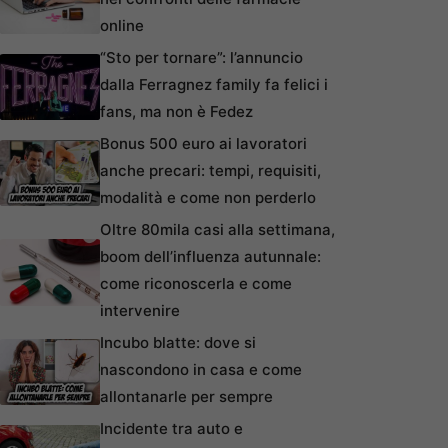
online
“Sto per tornare”: l’annuncio
dalla Ferragnez family fa felici i
fans, ma non è Fedez
Bonus 500 euro ai lavoratori
anche precari: tempi, requisiti,
modalità e come non perderlo
Oltre 80mila casi alla settimana,
boom dell’influenza autunnale:
come riconoscerla e come
intervenire
Incubo blatte: dove si
nascondono in casa e come
allontanarle per sempre
Incidente tra auto e