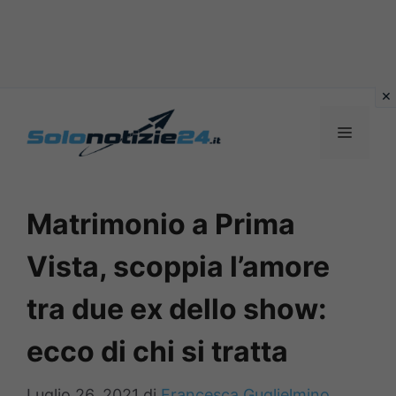
Vai
al
MENU
contenuto
Matrimonio a Prima
Vista, scoppia l’amore
tra due ex dello show:
ecco di chi si tratta
Luglio 26, 2021
di
Francesca Guglielmino