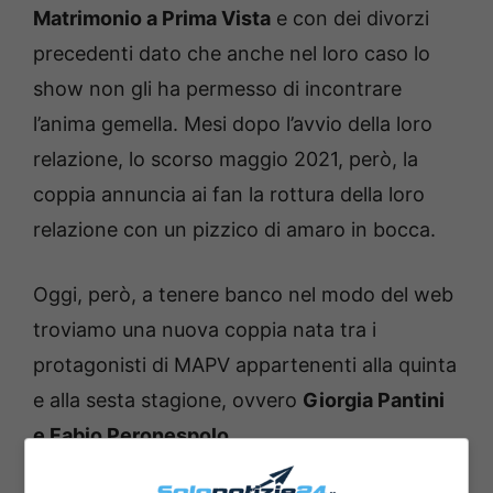
Matrimonio a Prima Vista
e con dei divorzi
precedenti dato che anche nel loro caso lo
show non gli ha permesso di incontrare
l’anima gemella. Mesi dopo l’avvio della loro
relazione, lo scorso maggio 2021, però, la
coppia annuncia ai fan la rottura della loro
relazione con un pizzico di amaro in bocca.
Oggi, però, a tenere banco nel modo del web
troviamo una nuova coppia nata tra i
protagonisti di MAPV appartenenti alla quinta
e alla sesta stagione, ovvero
Giorgia Pantini
e Fabio Peronespolo
.