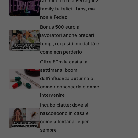
l’annuncio dalla Ferragnez
family fa felici i fans, ma
non è Fedez
Bonus 500 euro ai
lavoratori anche precari:
tempi, requisiti, modalità e
come non perderlo
Oltre 80mila casi alla
settimana, boom
dell’influenza autunnale:
come riconoscerla e come
intervenire
Incubo blatte: dove si
nascondono in casa e
come allontanarle per
sempre