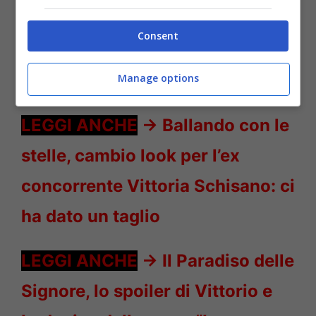
Consent
Manage options
Matrimonio a Prima Vista ex protagonisti – Solonotizie24
LEGGI ANCHE
->
Ballando con le
stelle, cambio look per l’ex
concorrente Vittoria Schisano: ci
ha dato un taglio
LEGGI ANCHE
->
Il Paradiso delle
Signore, lo spoiler di Vittorio e