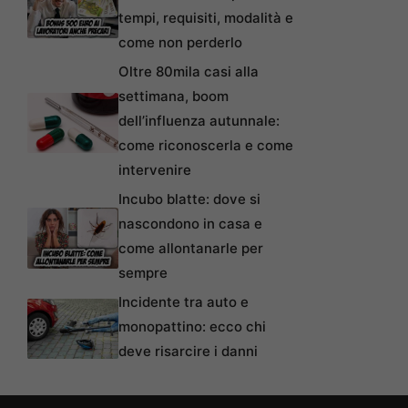
tempi, requisiti, modalità e
come non perderlo
Oltre 80mila casi alla
settimana, boom
dell’influenza autunnale:
come riconoscerla e come
intervenire
Incubo blatte: dove si
nascondono in casa e
come allontanarle per
sempre
Incidente tra auto e
monopattino: ecco chi
deve risarcire i danni