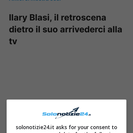
Ilary Blasi, il retroscena
dietro il suo arrivederci alla
tv
solonotizie24.it asks for your consent to