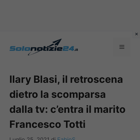
Vai
al
MENU
contenuto
Ilary Blasi, il retroscena
dietro la scomparsa
dalla tv: c’entra il marito
Francesco Totti
Luglio 25, 2021
di
FabioS