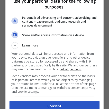
use your personal data for the following
purposes:
Personalised advertising and content, advertising and
content measurement, audience research and
services development
Store and/or access information on a device
Learn more
Your personal data will be processed and information from
your device (cookies, unique identifiers, and other device
Dopo tanto tempo, in un’intervista rilasciata
data) may be stored by, accessed by and shared with 319
partners, or used specifically by this site. We and our partners
al settimanale ‘F’, la conduttrice ha finalmente
may use precise geolocation data.
List of partners.
spiegato il perché di quella scelta. Come in
Some vendors may process your personal data on the basis
of legitimate interest, which you can object to by managing
molti avevano intuito, le ragioni dietro l’addio
your options below. Look for a link at the bottom of this page
or in the site menu to manage or withdraw consent in privacy
sono strettamente collegate all’addio di
and cookie settings.
Francesco Totti
al calcio giocato. L’ex
Consent
capitano della Roma ha vissuto in maniera