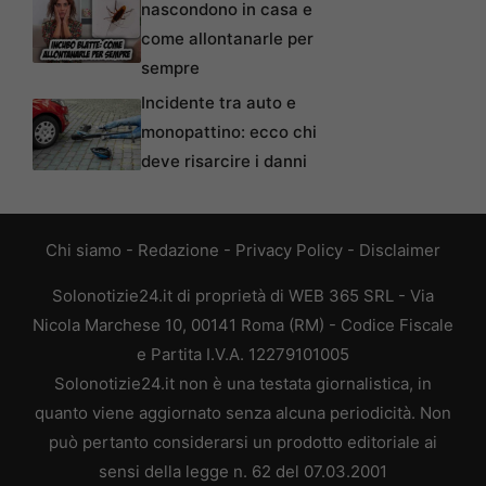
nascondono in casa e
come allontanarle per
sempre
Incidente tra auto e
monopattino: ecco chi
deve risarcire i danni
Chi siamo
-
Redazione
-
Privacy Policy
-
Disclaimer
Solonotizie24.it di proprietà di WEB 365 SRL - Via
Nicola Marchese 10, 00141 Roma (RM) - Codice Fiscale
e Partita I.V.A. 12279101005
Solonotizie24.it non è una testata giornalistica, in
quanto viene aggiornato senza alcuna periodicità. Non
può pertanto considerarsi un prodotto editoriale ai
sensi della legge n. 62 del 07.03.2001