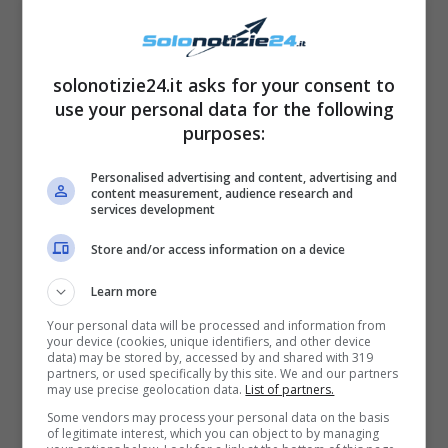
solonotizie24.it asks for your consent to
use your personal data for the following
purposes:
Personalised advertising and content, advertising and
content measurement, audience research and
services development
Store and/or access information on a device
Learn more
LEGGI ANCHE
->
Temptation
Your personal data will be processed and information from
your device (cookies, unique identifiers, and other device
Island, la tentatrice di Federico
data) may be stored by, accessed by and shared with 319
partners, or used specifically by this site. We and our partners
may use precise geolocation data.
List of partners.
terza a Miss Italia: ecco com’era
Some vendors may process your personal data on the basis
of legitimate interest, which you can object to by managing
Vincenza Botti