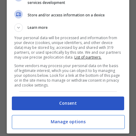
services development
Store and/or access information on a device
Learn more
Your personal data will be processed and information from
your device (cookies, unique identifiers, and other device
data) may be stored by, accessed by and shared with 319
partners, or used specifically by this site. We and our partners
may use precise geolocation data.
List of partners.
Some vendors may process your personal data on the basis
LEGGI ANCHE
->
Meghan Markle
of legitimate interest, which you can object to by managing
your options below. Look for a link at the bottom of this page
or in the site menu to manage or withdraw consent in privacy
non era una “ragazza da
and cookie settings.
sposare” | Il retroscena che
Consent
sconvolge Harry
Manage options
LEGGI ANCHE
->
Nancy Coppola,