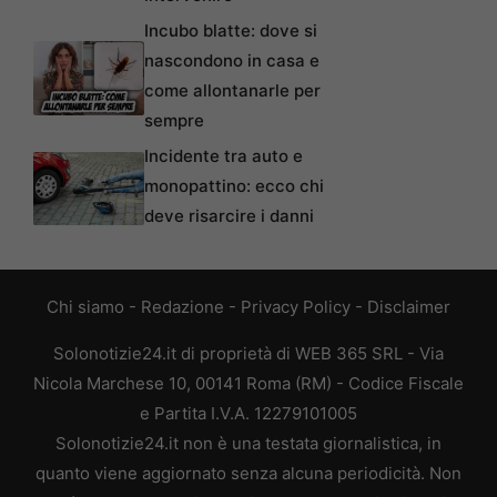
Incubo blatte: dove si
nascondono in casa e
come allontanarle per
sempre
Incidente tra auto e
monopattino: ecco chi
deve risarcire i danni
Chi siamo
-
Redazione
-
Privacy Policy
-
Disclaimer
Solonotizie24.it di proprietà di WEB 365 SRL - Via
Nicola Marchese 10, 00141 Roma (RM) - Codice Fiscale
e Partita I.V.A. 12279101005
Solonotizie24.it non è una testata giornalistica, in
quanto viene aggiornato senza alcuna periodicità. Non