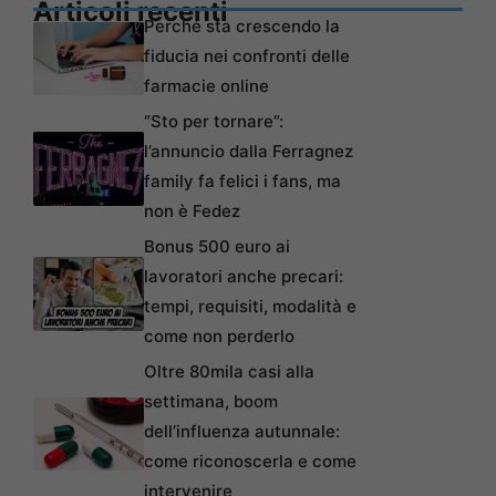
Articoli recenti
Perché sta crescendo la
fiducia nei confronti delle
farmacie online
“Sto per tornare”:
l’annuncio dalla Ferragnez
family fa felici i fans, ma
non è Fedez
Bonus 500 euro ai
lavoratori anche precari:
tempi, requisiti, modalità e
come non perderlo
Oltre 80mila casi alla
settimana, boom
dell’influenza autunnale:
come riconoscerla e come
intervenire