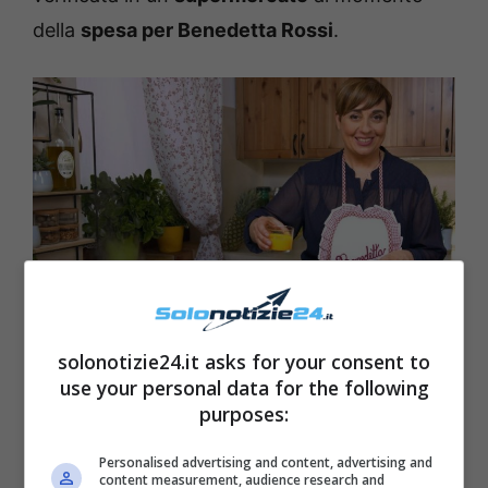
della
spesa per Benedetta Rossi
.
solonotizie24.it asks for your consent to
Benedetta Rossi supermercato – Solonotizie24
use your personal data for the following
purposes:
Personalised advertising and content, advertising and
content measurement, audience research and