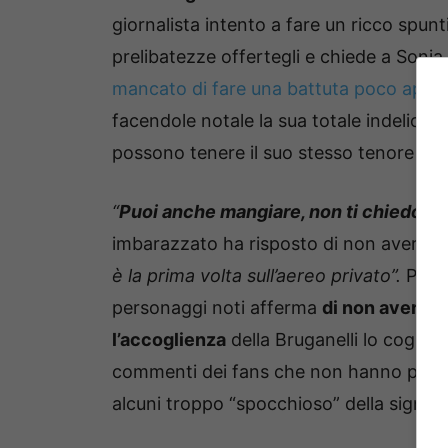
giornalista intento a fare un ricco spunt
prelibatezze offertegli e chiede a Sonia
mancato di fare una battuta poco appre
facendole notale la sua totale indelicate
possono tenere il suo stesso tenore di v
“
Puoi anche mangiare, non ti chiedo so
imbarazzato ha risposto di non aver mai
è la prima volta sull’aereo privato”.
Parpi
personaggi noti afferma
di non aver ma
l’accoglienza
della Bruganelli lo coglie
commenti dei fans che non hanno potut
alcuni troppo “spocchioso” della signor