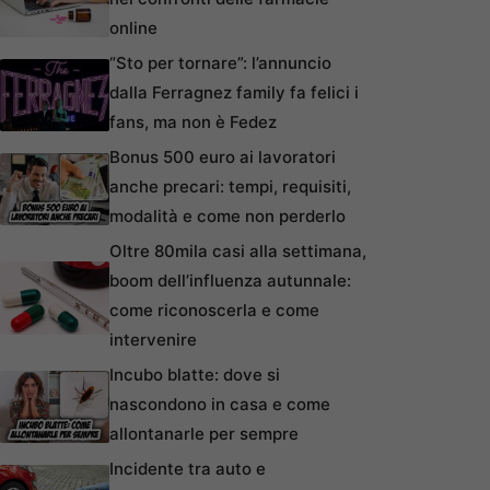
online
“Sto per tornare”: l’annuncio
dalla Ferragnez family fa felici i
fans, ma non è Fedez
Bonus 500 euro ai lavoratori
anche precari: tempi, requisiti,
modalità e come non perderlo
Oltre 80mila casi alla settimana,
boom dell’influenza autunnale:
come riconoscerla e come
intervenire
Incubo blatte: dove si
nascondono in casa e come
allontanarle per sempre
Incidente tra auto e