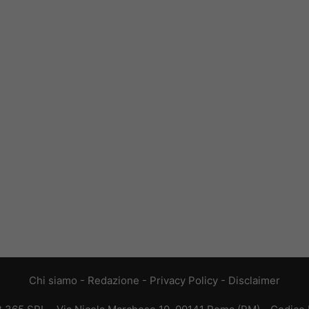
Chi siamo
-
Redazione
-
Privacy Policy
-
Disclaimer