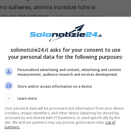
ino sull’aereo, ammira incredule tutte le
 alcune delucidazioni.
La Bruganelli non ha
zzata dai follower
che l’hanno subito ripresa
zza nei confronti di tutti coloro che non
ita.
solonotizie24.it asks for your consent to use
your personal data for the following purposes:
ldi
“
ha detto Sonia al giornalista che
Personalised advertising and content, advertising and content
 viaggiato su un aereo privato:
“Effettivamente
measurement, audience research and services development
glia seppur molto addentrato nel jet set di
Store and/or access information on a device
i avuto una vita troppo lussuosa e
Learn more
 decisamente impreparato. Immancabili i
o fare a meno di criticare il comportamento per
Your personal data will be processed and information from your device
(cookies, unique identifiers, and other device data) may be stored by,
a Bonolis.
accessed by and shared with 319 partners, or used specifically by this
site. We and our partners may use precise geolocation data.
List of
partners.