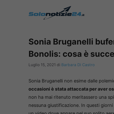
Vai
al
contenuto
Sonia Bruganelli bufe
Bonolis: cosa è succe
Luglio 15, 2021
di
Barbara Di Castro
Sonia Bruganelli non esime dalle polemi
occasioni è stata attaccata per aver o
non ha mai ritenuto meritassero una spi
nessuna giustificazione. In questi gior
un video dove appare nel suo solito aer