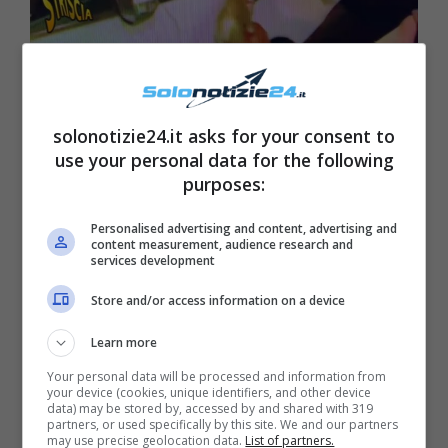
Striscia la Notizia inviato incidente – Solonotizie24
solonotizie24.it asks for your consent to
use your personal data for the following
purposes:
Personalised advertising and content, advertising and
content measurement, audience research and
services development
Store and/or access information on a device
Learn more
Your personal data will be processed and information from
LEGGI ANCHE
->
Vite al Limite, le
your device (cookies, unique identifiers, and other device
data) may be stored by, accessed by and shared with 319
partners, or used specifically by this site. We and our partners
miracolose trasformazioni del
may use precise geolocation data.
List of partners.