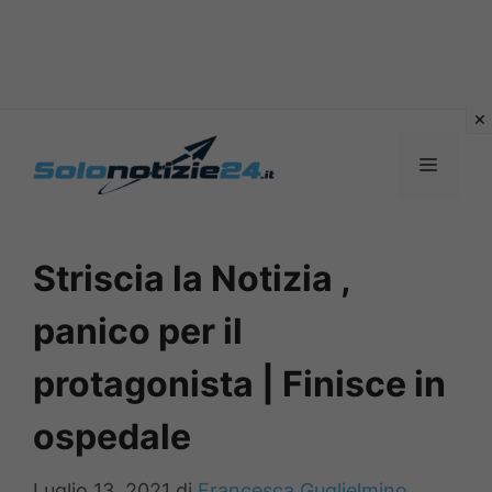
Vai
al
MENU
contenuto
Striscia la Notizia ,
panico per il
protagonista | Finisce in
ospedale
Luglio 13, 2021
di
Francesca Guglielmino