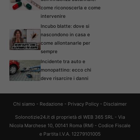
come riconoscerla e come
intervenire
Incubo blatte: dove si
nascondono in casa e
come allontanarle per
sempre
Incidente tra auto e
monopattino: ecco chi
deve risarcire i danni
Chi siamo
-
Redazione
-
Privacy Policy
-
Disclaimer
Solonotizie24.it di proprietà di WEB 365 SRL - Via
Nicola Marchese 10, 00141 Roma (RM) - Codice Fiscale
e Partita I.V.A. 12279101005