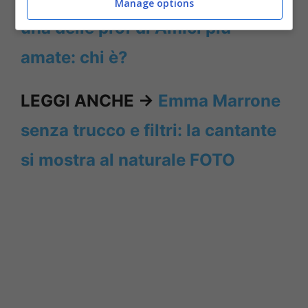
Manage options
una delle prof di Amici più
amate: chi è?
LEGGI ANCHE ->
Emma Marrone
senza trucco e filtri: la cantante
si mostra al naturale FOTO