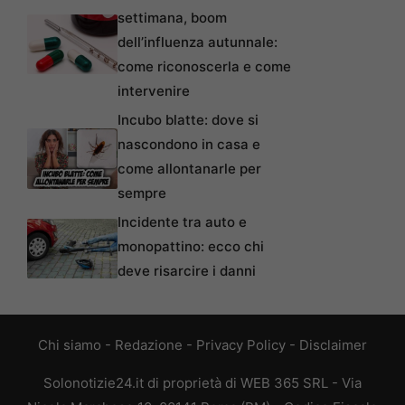
settimana, boom
dell’influenza autunnale:
come riconoscerla e come
intervenire
Incubo blatte: dove si
nascondono in casa e
come allontanarle per
sempre
Incidente tra auto e
monopattino: ecco chi
deve risarcire i danni
Chi siamo
-
Redazione
-
Privacy Policy
-
Disclaimer
Solonotizie24.it di proprietà di WEB 365 SRL - Via