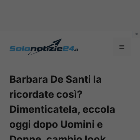
Vai
al
MENU
contenuto
Barbara De Santi la
ricordate così?
Dimenticatela, eccola
oggi dopo Uomini e
Donne, cambio look