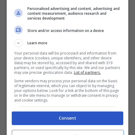
Barbara De Santi, cambio
Personalised advertising and content, advertising and
content measurement, audience research and
look per l’ex dama
services development
Store and/or access information on a device
L’
ex dama
ha sempre variato molto la sua
Learn more
acconciatura, sperimentando tagli e colori
differenti, senza mai discostarsi troppo dal
Your personal data will be processed and information from
your device (cookies, unique identifiers, and other device
suo colore naturale. Eccola in questo scatto
data) may be stored by, accessed by and shared with 319
partners, or used specifically by this site. We and our partners
bellissimo, sfoggiare un taglio lungo,
may use precise geolocation data.
List of partners.
Some vendors may process your personal data on the basis
valorizzato da alcune schiariture che vanno
of legitimate interest, which you can object to by managing
your options below. Look for a link at the bottom of this page
ad enfatizzare la bellezza del suo viso
or in the site menu to manage or withdraw consent in privacy
and cookie settings.
regalandole luminosità.
Consent
LEGGI ANCHE ->
Questa bimba
immersa nella bacinella oggi è