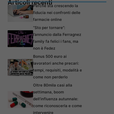
Articoli recenti
Perché sta crescendo la
fiducia nei confronti delle
farmacie online
“Sto per tornare”:
l’annuncio dalla Ferragnez
family fa felici i fans, ma
non è Fedez
Bonus 500 euro ai
lavoratori anche precari:
tempi, requisiti, modalità e
come non perderlo
Oltre 80mila casi alla
settimana, boom
dell’influenza autunnale:
come riconoscerla e come
intervenire