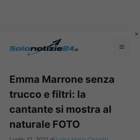
Vai
al
MENU
contenuto
Emma Marrone senza
trucco e filtri: la
cantante si mostra al
naturale FOTO
Luglio 12, 2021
di
Luisa Maria Ciccotti