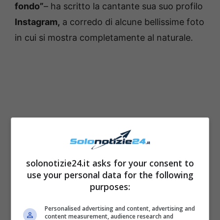
fondo”
– ha scritto la cantante sua suo profilo
Instagram,
a corredo di alcune bellissime foto
in cui si mostra completamente al naturale.
solonotizie24.it asks for your consent to
use your personal data for the following
purposes:
La cantante salentina ha esortato tutti ad
Personalised advertising and content, advertising and
amarsi ed accettarsi così come si è, senza
content measurement, audience research and