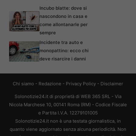
Incubo blatte: dove si
nascondono in casa e
come allontanarle per
sempre
Incidente tra auto e
monopattino: ecco chi
deve risarcire i danni
Chi siamo
-
Redazione
-
Privacy Policy
-
Disclaimer
Solonotizie24.it di proprietà di WEB 365 SRL - Via
Nicola Marchese 10, 00141 Roma (RM) - Codice Fiscale
e Partita I.V.A. 12279101005
Solonotizie24.it non è una testata giornalistica, in
quanto viene aggiornato senza alcuna periodicità. Non