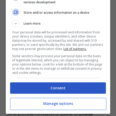
services development
cadere nel baratro della disperazione per il
fatto di non rientrare in certi
canoni estetici
Store and/or access information on a device
imposti dalla moda.
Learn more
Your personal data will be processed and information from
your device (cookies, unique identifiers, and other device
data) may be stored by, accessed by and shared with 319
partners, or used specifically by this site. We and our partners
may use precise geolocation data.
List of partners.
Some vendors may process your personal data on the basis
of legitimate interest, which you can object to by managing
your options below. Look for a link at the bottom of this page
or in the site menu to manage or withdraw consent in privacy
and cookie settings.
Consent
Manage options
Una piccola rivoluzione quella di
Emma