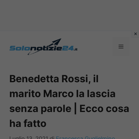
Vai
al
MENU
contenuto
Benedetta Rossi, il
marito Marco la lascia
senza parole | Ecco cosa
ha fatto
Luglio 13, 2021
di
Francesca Guglielmino