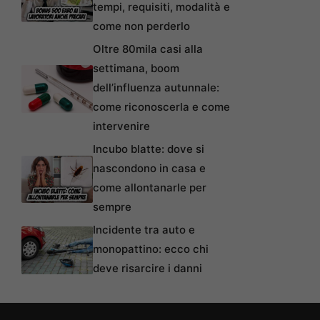
tempi, requisiti, modalità e
come non perderlo
Oltre 80mila casi alla
settimana, boom
dell’influenza autunnale:
come riconoscerla e come
intervenire
Incubo blatte: dove si
nascondono in casa e
come allontanarle per
sempre
Incidente tra auto e
monopattino: ecco chi
deve risarcire i danni