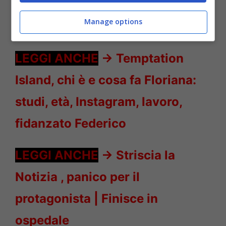
Manage options
Benedetta Rossi sorpresa marito – Solonotizie24
LEGGI ANCHE
->
Temptation
Island, chi è e cosa fa Floriana:
studi, età, Instagram, lavoro,
fidanzato Federico
LEGGI ANCHE
->
Striscia la
Notizia , panico per il
protagonista | Finisce in
ospedale