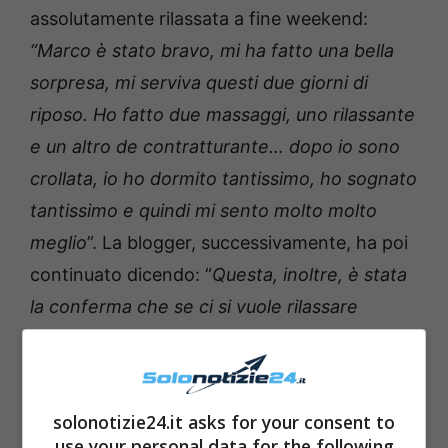
assolutamente rilassata a fine weekend:
“Marco è stato bravo, mi ha fatto una bella
sorpresa, mi serviva questi due giorni di
riposo. Ho fatto due massaggi, uno rilassante
e un altro de contratturante… dopo io sono
crollata, io ho dormito tantissimo, ho sognato
tantissimo e quindi mi sento molto molto
meglio
”. La blogger, successivamente, ha poi
continuato dicendo: “
Questa, inoltre, è stata
la conferma che se ci si vuole rilassare
bisogna andare via da casa”
.
solonotizie24.it asks for your consent to
use your personal data for the following