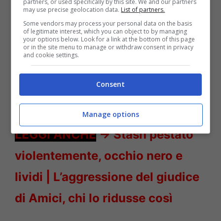
partners, or used specifically by this site. We and our partners
may use precise geolocation data.
List of partners.
Some vendors may process your personal data on the basis
of legitimate interest, which you can object to by managing
your options below. Look for a link at the bottom of this page
or in the site menu to manage or withdraw consent in privacy
and cookie settings.
Consent
Uomini e Donne scontro Gianni Sperti – Solonotizie24
Manage options
LEGGI ANCHE
->
Stash pestato
violentemente, occhio nero e
lividi | L’aggressione del giudice
di Amici, chi lo ridusse così