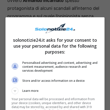
ovvero
Armando Incarnato
spesso
protagonista di alcuni scandali all’interno del
programma e sul quale l’opinionista senza
mezzi termini ha detto la sua.
solonotizie24.it asks for your consent to
use your personal data for the following
purposes:
Personalised advertising and content, advertising and
content measurement, audience research and
services development
Store and/or access information on a device
Learn more
Your personal data will be processed and information from
your device (cookies, unique identifiers, and other device
data) may be stored by, accessed by and shared with 319