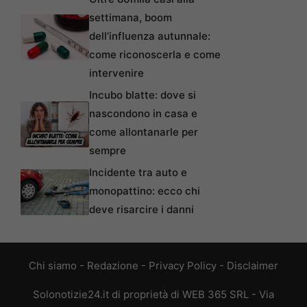
settimana, boom
dell’influenza autunnale:
come riconoscerla e come
intervenire
Incubo blatte: dove si
nascondono in casa e
come allontanarle per
sempre
Incidente tra auto e
monopattino: ecco chi
deve risarcire i danni
Chi siamo
-
Redazione
-
Privacy Policy
-
Disclaimer
Solonotizie24.it di proprietà di WEB 365 SRL - Via