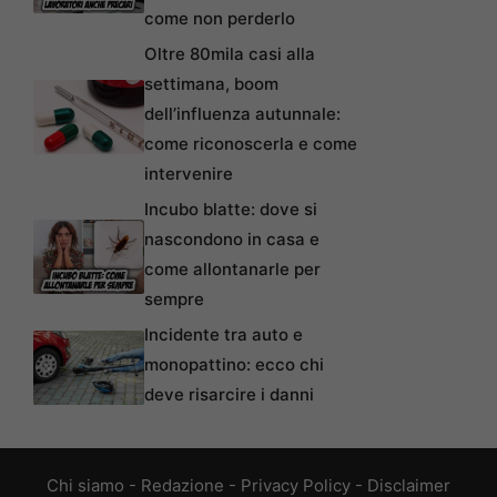
come non perderlo
Oltre 80mila casi alla
settimana, boom
dell’influenza autunnale:
come riconoscerla e come
intervenire
Incubo blatte: dove si
nascondono in casa e
come allontanarle per
sempre
Incidente tra auto e
monopattino: ecco chi
deve risarcire i danni
Chi siamo
-
Redazione
-
Privacy Policy
-
Disclaimer