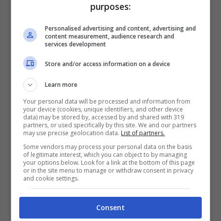
durante il lockdown, lo stesso ha dichiarato di
purposes:
essersi chiuso nella sua casa romana
, in
Personalised advertising and content, advertising and
modo da evitare totalmente il
contagio
.
content measurement, audience research and
services development
Store and/or access information on a device
Learn more
Your personal data will be processed and information from
your device (cookies, unique identifiers, and other device
data) may be stored by, accessed by and shared with 319
partners, or used specifically by this site. We and our partners
may use precise geolocation data.
List of partners.
Some vendors may process your personal data on the basis
of legitimate interest, which you can object to by managing
your options below. Look for a link at the bottom of this page
or in the site menu to manage or withdraw consent in privacy
and cookie settings.
La vita privata di Pippo
Consent
Baudo