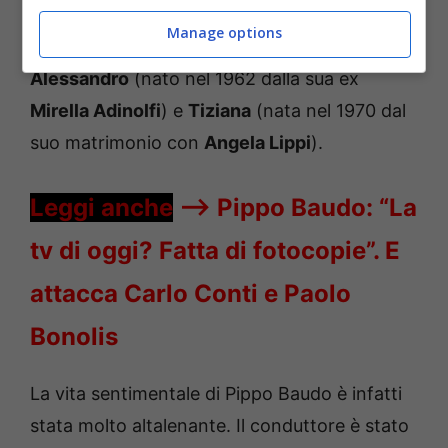
Manage options
Il noto conduttore ha avuto due figli:
Alessandro
(nato nel 1962 dalla sua ex
Mirella Adinolfi
) e
Tiziana
(nata nel 1970 dal
suo matrimonio con
Angela Lippi
).
Leggi anche
—->
Pippo Baudo: “La
tv di oggi? Fatta di fotocopie”. E
attacca Carlo Conti e Paolo
Bonolis
La vita sentimentale di Pippo Baudo è infatti
stata molto altalenante. Il conduttore è stato