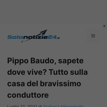
Vai
al
MENU
contenuto
Pippo Baudo, sapete
dove vive? Tutto sulla
casa del bravissimo
conduttore
Luglio 12, 2021
di
Stefania Meneghella