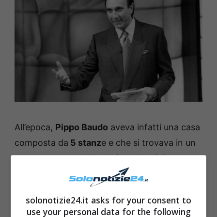
All’epoca,
Pippo Baudo
aveva infatti una casa
composta da
5 stanz
e e che si trovava in un
appartamento vicino a
Viale Mazzini nel
quartiere Prati
(dov’era ubicata la sede
storica della Rai). Non si sa però se il
solonotizie24.it asks for your consent to
conduttore viva ancora in quella casa ma,
use your personal data for the following