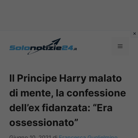
Vai
al
MENU
contenuto
Il Principe Harry malato
di mente, la confessione
dell’ex fidanzata: “Era
ossessionato”
Giugno 10, 2021
di
Francesca Guglielmino