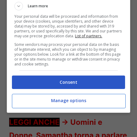
Learn more
Your personal data will be processed and information from
your device (cookies, unique identifiers, and other device
data) may be stored by, accessed by and shared with 319
partners, or used specifically by this site. We and our partners
may use precise geolocation data.
List of partners.
Some vendors may process your personal data on the basis
Harry ex fidanzata ossessione – Solonotizie24
of legitimate interest, which you can object to by managing
your options below. Look for a link at the bottom of this page
or in the site menu to manage or withdraw consent in privacy
LEGGI ANCHE
->
Mara Venier
and cookie settings.
salta Domenica In, costretta a
Consent
letto: cosa sta succedendo alla
Manage options
conduttrice
LEGGI ANCHE
->
Uomini e
Donne, Samantha torna a parlare