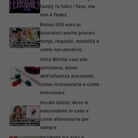
family fa felici i fans, ma
non è Fedez
Bonus 500 euro ai
lavoratori anche precari:
tempi, requisiti, modalità e
come non perderlo
Oltre 80mila casi alla
settimana, boom
dell’influenza autunnale:
come riconoscerla e come
intervenire
Incubo blatte: dove si
nascondono in casa e
come allontanarle per
sempre
Incidente tra auto e