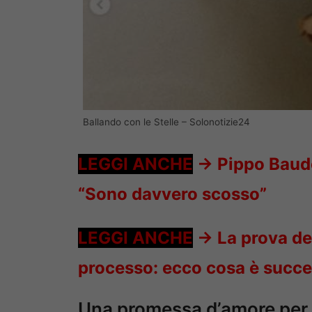
Ballando con le Stelle – Solonotizie24
LEGGI ANCHE
->
Pippo Baudo
“Sono davvero scosso”
LEGGI ANCHE
->
La prova de
processo: ecco cosa è succ
Una promessa d’amore per