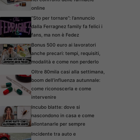
online
“Sto per tornare”: l’annuncio
dalla Ferragnez family fa felici i
fans, ma non è Fedez
Bonus 500 euro ai lavoratori
anche precari: tempi, requisiti,
modalità e come non perderlo
Oltre 80mila casi alla settimana,
boom dell’influenza autunnale:
come riconoscerla e come
intervenire
Incubo blatte: dove si
nascondono in casa e come
allontanarle per sempre
Incidente tra auto e