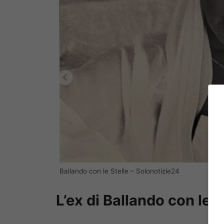
Ballando con le Stelle – Solonotizie24
L’ex di Ballando con le St