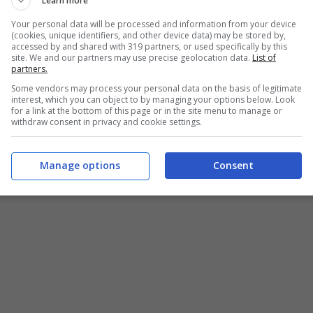
Learn more
 condivise da
Carolyn Smith
possiamo notare,
Your personal data will be processed and information from your device
la giudice di
Ballando con le Stelle
ha voluto
(cookies, unique identifiers, and other device data) may be stored by,
accessed by and shared with 319 partners, or used specifically by this
tati abituati a vederla con il taglio corto e
site. We and our partners may use precise geolocation data.
List of
partners.
 del suo matrimonio questi erano ancora neri e
Some vendors may process your personal data on the basis of legitimate
interest, which you can object to by managing your options below. Look
for a link at the bottom of this page or in the site menu to manage or
withdraw consent in privacy and cookie settings.
th sia cambiata e come l’amore con il marito
Ma il tutto non finisce qui.
Manage options
Consent