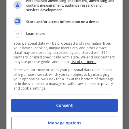
Personalised advertising and content, advertising and
content measurement, audience research and
services development
Store and/or access information on a device
Learn more
Your personal data will be processed and information from
your device (cookies, unique identifiers, and other device
Veronica Ursida Roberta Di Padua – Solonotizie24
data) may be stored by, accessed by and shared with 319
partners, or used specifically by this site. We and our partners
may use precise geolocation data.
List of partners.
LEGGI ANCHE
->
Principe Carlo,
Some vendors may process your personal data on the basis
of legitimate interest, which you can object to by managing
svelata la sua ossessione: “Non
your options below. Look for a link at the bottom of this page
or in the site menu to manage or withdraw consent in privacy
and cookie settings.
sopporta i …”
Consent
LEGGI ANCHE
->
“Ho un tumore”
Marino Bartoletti racconta la sua
Manage options