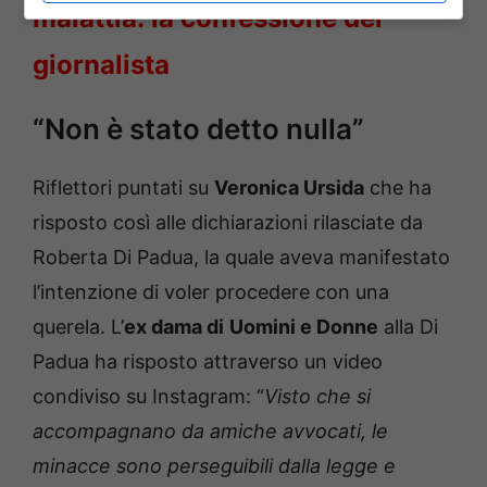
malattia: la confessione del
giornalista
“Non è stato detto nulla”
Riflettori puntati su
Veronica Ursida
che ha
risposto così alle dichiarazioni rilasciate da
Roberta Di Padua, la quale aveva manifestato
l’intenzione di voler procedere con una
querela. L’
ex dama di
Uomini e Donne
alla Di
Padua ha risposto attraverso un video
condiviso su Instagram: “
Visto che si
accompagnano da amiche avvocati, le
minacce sono perseguibili dalla legge e