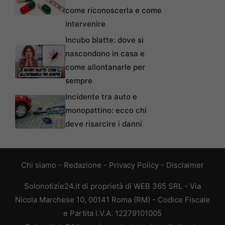
come riconoscerla e come
intervenire
Incubo blatte: dove si
nascondono in casa e
come allontanarle per
sempre
Incidente tra auto e
monopattino: ecco chi
deve risarcire i danni
Chi siamo
-
Redazione
-
Privacy Policy
-
Disclaimer
Solonotizie24.it di proprietà di WEB 365 SRL - Via
Nicola Marchese 10, 00141 Roma (RM) - Codice Fiscale
e Partita I.V.A. 12279101005