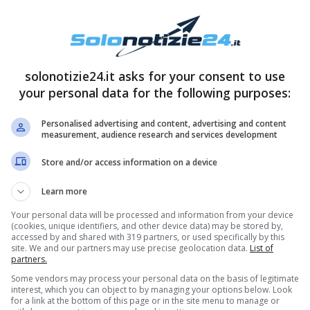
solonotizie24.it asks for your consent to use
your personal data for the following purposes:
Personalised advertising and content, advertising and content
measurement, audience research and services development
alivo a Vieni da me, Massimo Ciavarro ha parlato
Store and/or access information on a device
ato: ”
Lei è stata mia moglie per 12 anni e, a
Learn more
nto dal mio punto di vista.
Ma lei è la madre di
Your personal data will be processed and information from your device
e è stata molto dolorosa
. Dolorosa perché
(cookies, unique identifiers, and other device data) may be stored by,
accessed by and shared with 319 partners, or used specifically by this
ire che ci ho messo del tempo per riprendermi.
site. We and our partners may use precise geolocation data.
List of
partners.
 va avanti, grazie al cielo non abbiamo nessun
Some vendors may process your personal data on the basis of legitimate
interest, which you can object to by managing your options below. Look
for a link at the bottom of this page or in the site menu to manage or