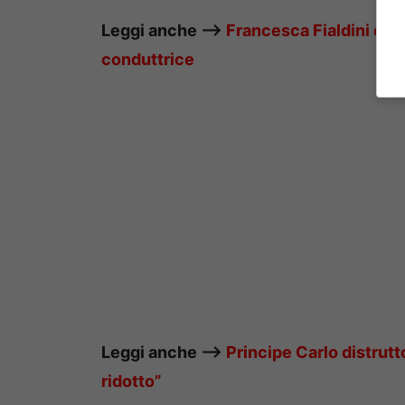
Leggi anche —–>
Francesca Fialdini curi
conduttrice
Leggi anche —–>
Principe Carlo distrutt
ridotto”