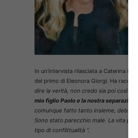
In un’intervista rilasciata a Caterina B
del primo di Eleonora Giorgi.
Ha raccont
dire la verità, non credo sia poi così ta
mio figlio Paolo e la nostra separazion
comunque fatto tanto insieme, debbo d
Sono stato parecchio male. La vita però
tipo di conflittualità “.