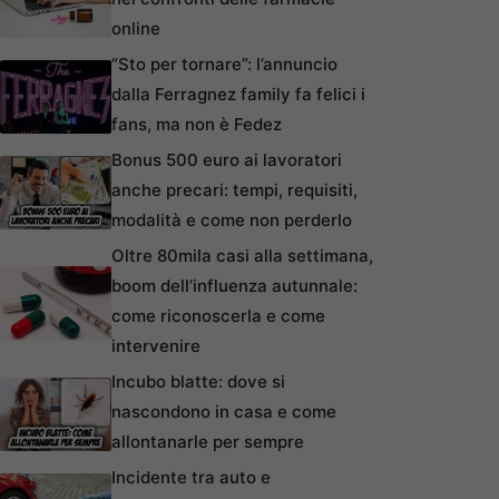
online
“Sto per tornare”: l’annuncio
dalla Ferragnez family fa felici i
fans, ma non è Fedez
Bonus 500 euro ai lavoratori
anche precari: tempi, requisiti,
modalità e come non perderlo
Oltre 80mila casi alla settimana,
boom dell’influenza autunnale:
come riconoscerla e come
intervenire
Incubo blatte: dove si
nascondono in casa e come
allontanarle per sempre
Incidente tra auto e