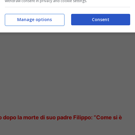
withdraw consent in privacy and cookie settings.
osità: in cosa è laureata la splendida
Manage options
Consent
o dopo la morte di suo padre Filippo: “Come si è