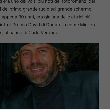
d era uno dei volti più noti dei fotoromanzi del
lui del primo grande ruolo sul grande schermo.
ppena 30 anni, era già una delle attrici più
into il Premio David di Donatello come Migliore
o
, al fianco di Carlo Verdone.