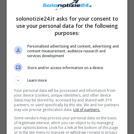
Lo slip a laccetti
è consigliato a chi vuole
solonotizie24.it asks for your consent to
regolare
il costume in base al
proprio fisico.
use your personal data for the following
Se volete l’effetto “ventre lungo”, può essere
purposes:
messo a vita alta e regolare i laccetti sopra i
Personalised advertising and content, advertising and
fianchi.
content measurement, audience research and
services development
Slip brasiliana
Store and/or access information on a device
Learn more
Your personal data will be processed and information from
your device (cookies, unique identifiers, and other device
data) may be stored by, accessed by and shared with 319
partners, or used specifically by this site. We and our partners
may use precise geolocation data.
List of partners.
Some vendors may process your personal data on the basis
of legitimate interest, which you can object to by managing
your options below. Look for a link at the bottom of this page
or in the site menu to manage or withdraw consent in privacy