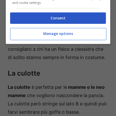
and cookie settings.
Consent
Questo costume, lo dice la parola, è
consigliato a chi ha il fisico delle brasiliane,
Manage options
ovvero lato
B sodo e modellato.
Ed è
consigliato a chi ha un fisico a clessidra che
di solito stanno sempre in forma in costume.
La culotte
La culotte
è perfetta per le
mamme o le neo
mamme
che vogliono nascondere la pancia.
La culotte però stringe sul lato B e quindi può
farvi sembrare più goffe o basse.