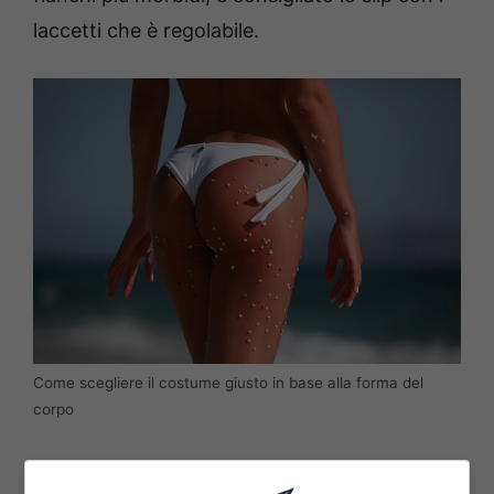
laccetti che è regolabile.
Come scegliere il costume giusto in base alla forma del
corpo
Slip a laccetti