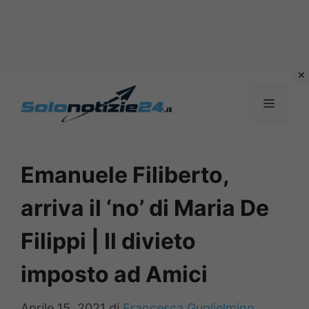
Vai
al
MENU
contenuto
Emanuele Filiberto,
arriva il ‘no’ di Maria De
Filippi | Il divieto
imposto ad Amici
Aprile 15, 2021
di
Francesca Guglielmino