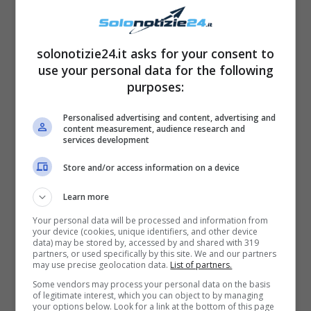
clamorosa dichiarazione su
Maria De Filippi
solonotizie24.it asks for your consent to
use your personal data for the following
L’intervista rilasciata da
Emanuele Filiberto
,
purposes:
come spiegato all’inizio del nostro articolo,
Personalised advertising and content, advertising and
nasconde anche un altro clamoroso
content measurement, audience research and
services development
retroscena che riguarda proprio
Store and/or access information on a device
l’organizzazione messa in atto da
Maria De
Filippi
soprattutto per quanto riguarda il
Learn more
dietro le quinte dello show e il rapporto tra
Your personal data will be processed and information from
your device (cookies, unique identifiers, and other device
prof e giudici, spesso in combutta durante la
data) may be stored by, accessed by and shared with 319
partners, or used specifically by this site. We and our partners
dieta.
may use precise geolocation data.
List of partners.
Some vendors may process your personal data on the basis
of legitimate interest, which you can object to by managing
LEGGI ANCHE
->
Tish
your options below. Look for a link at the bottom of this page