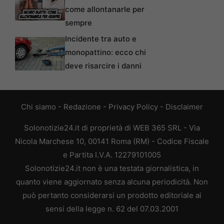
come allontanarle per
sempre
Incidente tra auto e
monopattino: ecco chi
deve risarcire i danni
Chi siamo
-
Redazione
-
Privacy Policy
-
Disclaimer
Solonotizie24.it di proprietà di WEB 365 SRL - Via
Nicola Marchese 10, 00141 Roma (RM) - Codice Fiscale
e Partita I.V.A. 12279101005
Solonotizie24.it non è una testata giornalistica, in
quanto viene aggiornato senza alcuna periodicità. Non
può pertanto considerarsi un prodotto editoriale ai
sensi della legge n. 62 del 07.03.2001