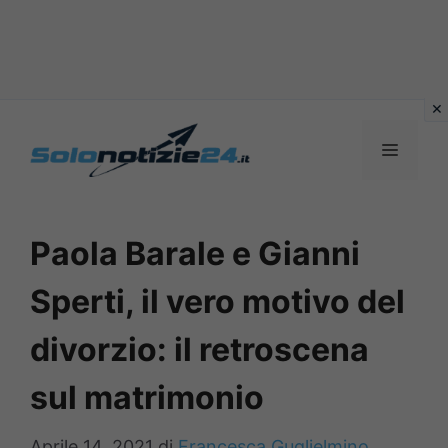
Vai
al
MENU
contenuto
Paola Barale e Gianni
Sperti, il vero motivo del
divorzio: il retroscena
sul matrimonio
Aprile 14, 2021
di
Francesca Guglielmino