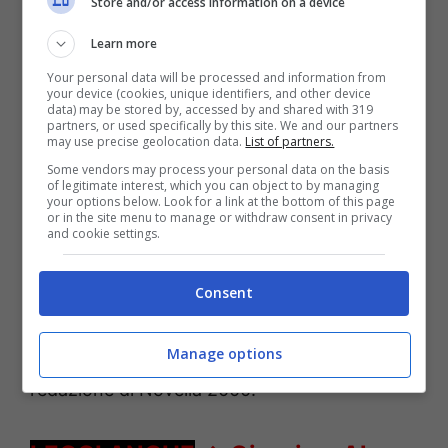
Store and/or access information on a device
Learn more
Your personal data will be processed and information from
your device (cookies, unique identifiers, and other device
data) may be stored by, accessed by and shared with 319
Paola Barale Gianni Sperti – Solonotizie24
partners, or used specifically by this site. We and our partners
may use precise geolocation data.
List of partners.
“Libero di avere ricordi positivi
Some vendors may process your personal data on the basis
of legitimate interest, which you can object to by managing
o negativi”
your options below. Look for a link at the bottom of this page
or in the site menu to manage or withdraw consent in privacy
and cookie settings.
A rompere il silenzio negli anni,
commentando così le dichiarazioni rilasciare
Consent
un tempo dalla Barale, è stato anche
Gianni
Manage options
Sperti
durante un’intervista rilasciata alla
redazione di Novella 2000.