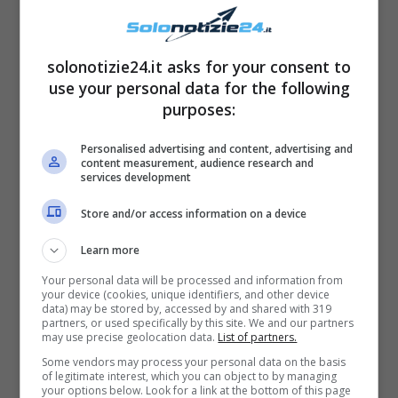
“Nulla è andato come
immaginavo…”
solonotizie24.it asks for your consent to
use your personal data for the following
Sarah Nile
ha condiviso una foto che la
purposes:
mostra con in braccio il
piccolo Noah
,
Personalised advertising and content, advertising and
un’immagine che ha conquistato il cuore dei
content measurement, audience research and
services development
fan dell’influencer. L’ex del GF ha vissuto sì il
Store and/or access information on a device
momento più bello della sua vita, ma anche il
più difficile, così come lei stessa ha
Learn more
raccontato nella sua pagina Instagram.
Your personal data will be processed and information from
your device (cookies, unique identifiers, and other device
data) may be stored by, accessed by and shared with 319
partners, or used specifically by this site. We and our partners
LEGGI ANCHE
->
Sara Affi Fella
may use precise geolocation data.
List of partners.
Some vendors may process your personal data on the basis
che fine ha fatto dopo lo
of legitimate interest, which you can object to by managing
your options below. Look for a link at the bottom of this page