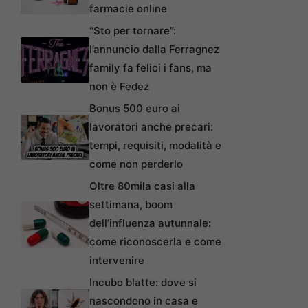
farmacie online
“Sto per tornare”:
l’annuncio dalla Ferragnez
family fa felici i fans, ma
non è Fedez
Bonus 500 euro ai
lavoratori anche precari:
tempi, requisiti, modalità e
come non perderlo
Oltre 80mila casi alla
settimana, boom
dell’influenza autunnale:
come riconoscerla e come
intervenire
Incubo blatte: dove si
nascondono in casa e