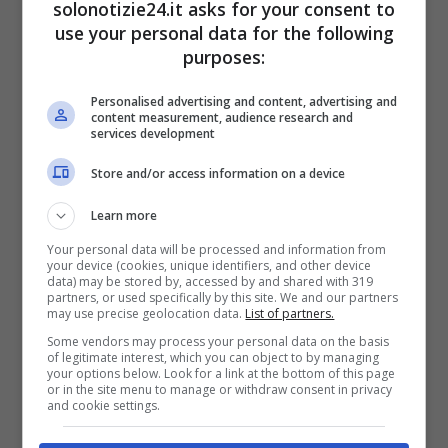
“È proprio duro questo
solonotizie24.it asks for your consent to
use your personal data for the following
lockdown”
purposes:
Questo è uno dei tanti commenti scritti in un
Personalised advertising and content, advertising and
content measurement, audience research and
post pubblicato da
Diana De Bufalo
, ovvero
services development
una foto che la ritrae seduta su una
Store and/or access information on a device
motoslitta all’aria aperta, in una bellissima
Learn more
location circondata dalla neve.
Your personal data will be processed and information from
your device (cookies, unique identifiers, and other device
LEGGI ANCHE
->
Andrea Cerioli
data) may be stored by, accessed by and shared with 319
partners, or used specifically by this site. We and our partners
may use precise geolocation data.
List of partners.
oggi è fidanzato con Arianna, ma
Some vendors may process your personal data on the basis
of legitimate interest, which you can object to by managing
sapete chi è la sua ex famosa?
your options below. Look for a link at the bottom of this page
or in the site menu to manage or withdraw consent in privacy
and cookie settings.
LEGGI ANCHE
->
Lorenzo