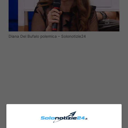
Diana Del Bufalo polemica – Solonotizie24