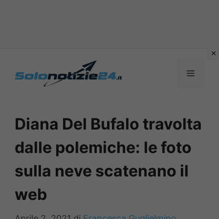
Vai
al
MENU
contenuto
Diana Del Bufalo travolta
dalle polemiche: le foto
sulla neve scatenano il
web
Aprile 2, 2021
di
Francesca Guglielmino