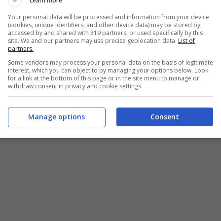
Learn more
i panni di Francesco Liotti.
Your personal data will be processed and information from your device
(cookies, unique identifiers, and other device data) may be stored by,
iare la serie definitivamente è stato proprio
accessed by and shared with 319 partners, or used specifically by this
site. We and our partners may use precise geolocation data.
List of
iarato: “
Quando mi sono trovato a scegliere fra
partners.
Some vendors may process your personal data on the basis of legitimate
potevo girare due serie così lunghe – ho optato
interest, which you can object to by managing your options below. Look
for a link at the bottom of this page or in the site menu to manage or
i cui in fondo non conosciamo il passato, come
withdraw consent in privacy and cookie settings.
dove vada. Un eroe positivo, mai sopra le
a mio agio. Su di lui si possono scrivere storie
Manage options
Consent