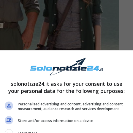
solonotizie24.it asks for your consent to use
hé ha lasciato Un passo dal
your personal data for the following purposes:
Personalised advertising and content, advertising and content
measurement, audience research and services development
uscito ad appassionare il pubblico anche nei
Store and/or access information on a device
n passo dal cielo
per poi cedere il passo a