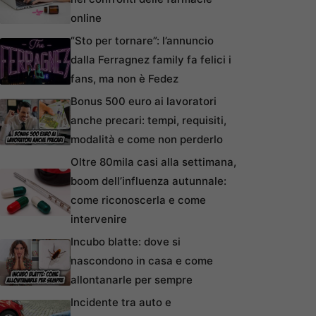
online
“Sto per tornare”: l’annuncio
dalla Ferragnez family fa felici i
fans, ma non è Fedez
Bonus 500 euro ai lavoratori
anche precari: tempi, requisiti,
modalità e come non perderlo
Oltre 80mila casi alla settimana,
boom dell’influenza autunnale:
come riconoscerla e come
intervenire
Incubo blatte: dove si
nascondono in casa e come
allontanarle per sempre
Incidente tra auto e