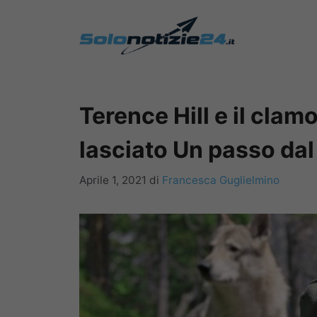
Vai
al
contenuto
Terence Hill e il clam
lasciato Un passo dal
Aprile 1, 2021
di
Francesca Guglielmino