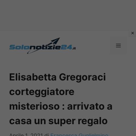
Vai
al
MENU
contenuto
Elisabetta Gregoraci
corteggiatore
misterioso : arrivato a
casa un super regalo
Aprile 1, 2021
di
Francesca Guglielmino