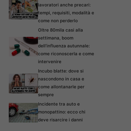
lavoratori anche precari:
tempi, requisiti, modalità e
come non perderlo
Oltre 80mila casi alla
settimana, boom
dell’influenza autunnale:
come riconoscerla e come
intervenire
Incubo blatte: dove si
nascondono in casa e
come allontanarle per
sempre
Incidente tra auto e
monopattino: ecco chi
deve risarcire i danni