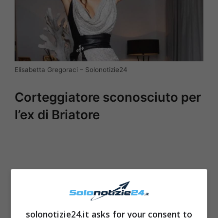
Elisabetta Gregoraci – Solonotizie24
Corteggiatore sconosciuto per
l’ex di Briatore
solonotizie24.it asks for your consent to