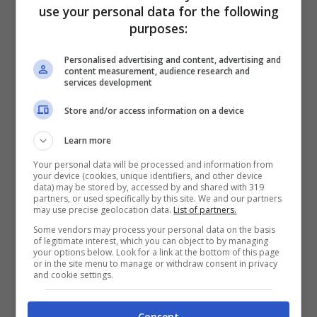
use your personal data for the following
purposes:
Personalised advertising and content, advertising and
content measurement, audience research and
Come abbiamo avuto modo di spiegare
services development
all’inizio del nostro articolo, a tenere banco
Store and/or access information on a device
nel mondo del web troviamo una foto
Learn more
pubblicata da
Elisabetta Gregoraci
che ha
Your personal data will be processed and information from
lasciato i fan senza parole. Nell’immagine in
your device (cookies, unique identifiers, and other device
data) may be stored by, accessed by and shared with 319
questione l’ex gieffina si mostra nella vasca
partners, or used specifically by this site. We and our partners
may use precise geolocation data.
List of partners.
da bagno insieme a un grandissimo mazzo di
Some vendors may process your personal data on the basis
rose rosse che le è stato da poco recapitato.
of legitimate interest, which you can object to by managing
your options below. Look for a link at the bottom of this page
or in the site menu to manage or withdraw consent in privacy
and cookie settings.
Consent