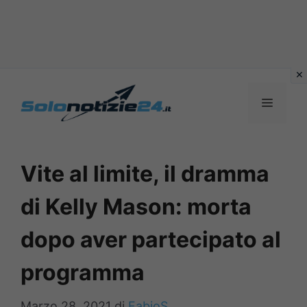
Vai
al
MENU
contenuto
Vite al limite, il dramma
di Kelly Mason: morta
dopo aver partecipato al
programma
Marzo 28, 2021
di
FabioS