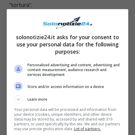
“tortura”.
Leggi anche ->
Amici, conoscete l’ex
fidanzato (famoso) di Rosa Di Grazia? Chi
solonotizie24.it asks for your consent to
c’era prima di Daddy FOTO
use your personal data for the following
purposes:
Personalised advertising and content, advertising and
content measurement, audience research and
services development
Store and/or access information on a device
Learn more
Your personal data will be processed and information from
your device (cookies, unique identifiers, and other device
data) may be stored by, accessed by and shared with 319
partners, or used specifically by this site. We and our partners
may use precise geolocation data.
List of partners.