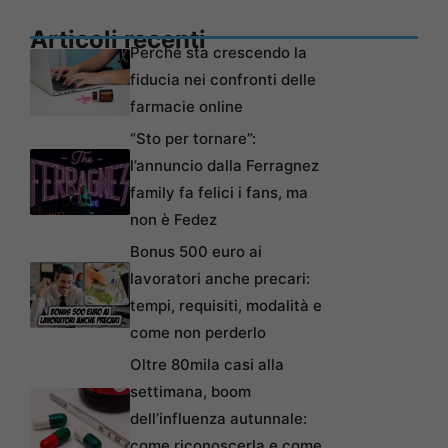
Articoli recenti
Perché sta crescendo la
fiducia nei confronti delle
farmacie online
“Sto per tornare”:
l’annuncio dalla Ferragnez
family fa felici i fans, ma
non è Fedez
Bonus 500 euro ai
lavoratori anche precari:
tempi, requisiti, modalità e
come non perderlo
Oltre 80mila casi alla
settimana, boom
dell’influenza autunnale:
come riconoscerla e come