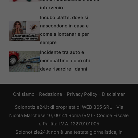
intervenire
Incubo blatte: dove si
nascondono in casa e
come allontanarle per
sempre
Incidente tra auto e
monopattino: ecco chi
deve risarcire i danni
Chi siamo
-
Redazione
-
Privacy Policy
-
Disclaimer
Solonotizie24.it di proprietà di WEB 365 SRL - Via
Nicola Marchese 10, 00141 Roma (RM) - Codice Fiscale
e Partita I.V.A. 12279101005
Solonotizie24.it non è una testata giornalistica, in