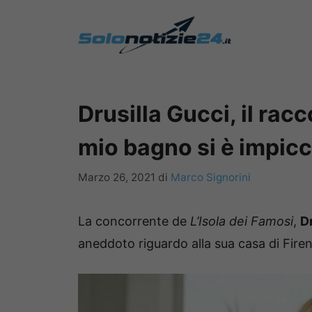
Vai
al
contenuto
Drusilla Gucci, il racc
mio bagno si è impic
Marzo 26, 2021
di
Marco Signorini
La concorrente de
L’Isola dei Famosi
,
D
aneddoto riguardo alla sua casa di Firen