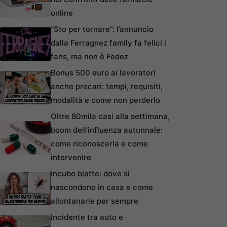
online
“Sto per tornare”: l’annuncio
dalla Ferragnez family fa felici i
fans, ma non è Fedez
Bonus 500 euro ai lavoratori
anche precari: tempi, requisiti,
modalità e come non perderlo
Oltre 80mila casi alla settimana,
boom dell’influenza autunnale:
come riconoscerla e come
intervenire
Incubo blatte: dove si
nascondono in casa e come
allontanarle per sempre
Incidente tra auto e