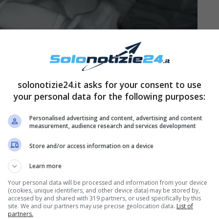
solonotizie24.it asks for your consent to use
your personal data for the following purposes:
Personalised advertising and content, advertising and content
ryea Stabile e Daniela Martani di vivere in una
measurement, audience research and services development
con la sua famiglia in un bellissimo stabile di
Store and/or access information on a device
 affaccia su un cimitero di suore. La giovane ha
Learn more
isce con questi fantasmi e di averci ormai fatto
Your personal data will be processed and information from your device
a ero nel mio letto, stavo dormendo ed ho
(cookies, unique identifiers, and other device data) may be stored by,
accessed by and shared with 319 partners, or used specifically by this
ando: ‘Drusilla!
‘, io ho aperto gli occhi e sbam!
site. We and our partners may use precise geolocation data.
List of
partners.
entito. Ma non ho avuto paura, mi sentivo tipo