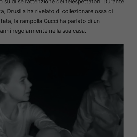
 su di sé l’attenzione dei telespettatori. Durante
a, Drusilla ha rivelato di collezionare ossa di
ata, la rampolla Gucci ha parlato di un
nni regolarmente nella sua casa.