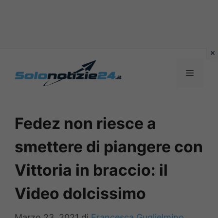
Vai
al
MENU
contenuto
Fedez non riesce a
smettere di piangere con
Vittoria in braccio: il
Video dolcissimo
Marzo 23, 2021
di
Francesca Guglielmino