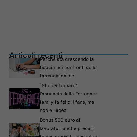
Articoli recenti
Perché sta crescendo la
fiducia nei confronti delle
farmacie online
“Sto per tornare”:
l’annuncio dalla Ferragnez
family fa felici i fans, ma
non è Fedez
Bonus 500 euro ai
lavoratori anche precari:
tempi, requisiti, modalità e