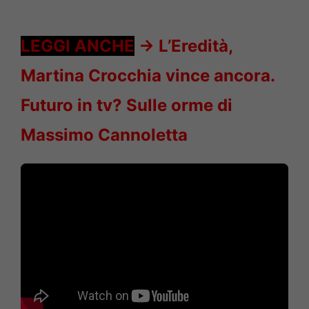
LEGGI ANCHE
->
L’Eredità,
Martina Crocchia vince ancora.
Futuro in tv? Sulle orme di
Massimo Cannoletta