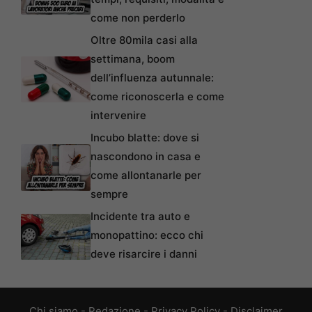
come non perderlo
Oltre 80mila casi alla
settimana, boom
dell’influenza autunnale:
come riconoscerla e come
intervenire
Incubo blatte: dove si
nascondono in casa e
come allontanarle per
sempre
Incidente tra auto e
monopattino: ecco chi
deve risarcire i danni
Chi siamo
-
Redazione
-
Privacy Policy
-
Disclaimer