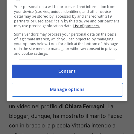
Your personal data will be processed and information from
your device (cookies, unique identifiers, and other device
data) may be stored by, accessed by and shared with 319
partners, or used specifically by this site. We and our partners
may use precise geolocation data.
List of partners.
Some vendors may process your personal data on the basis
of legitimate interest, which you can object to by managing
your options below. Look for a link at the bottom of this page
or in the site menu to manage or withdraw consent in privacy
and cookie settings.
Fedez Chiara Ferragni – Solonotizie24
Fedez non trattiene le lacrime
Consent
Ebbene sì, a catturare l’attenzione del web in
Manage options
queste ultime ore troviamo la pubblicazione di
un video nel profilo di
Chiara Ferragni
. La
blogger, dunque, ha mostrato il marito Fedez
con in braccio la piccola Vittoria intendo a