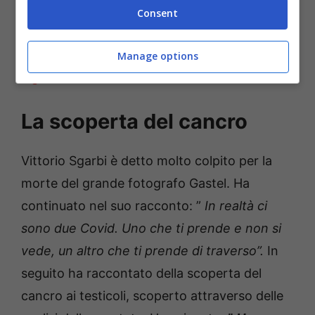
Consent
Leggi anche —–>
Fabrizio Corona ei
retroscena svelati da Nina Moric.
Coinvolto
Manage options
il giudice
La scoperta del cancro
Vittorio Sgarbi è detto molto colpito per la
morte del grande fotografo Gastel.
Ha
continuato nel suo racconto: ”
In realtà ci
sono due Covid. Uno che ti prende e non si
vede, un altro che ti prende di traverso”.
In
seguito ha raccontato della scoperta del
cancro ai testicoli, scoperto attraverso delle