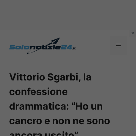
Vai
al
MENU
contenuto
Vittorio Sgarbi, la
confessione
drammatica: “Ho un
cancro e non ne sono
ancora uscito”