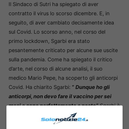
Il Sindaco di Sutri ha spiegato di aver
contratto il virus lo scorso dicembre.
E, in
seguito, di aver cambiato decisamente idea
sul Covid.
Lo scorso anno, nel corso del
primo lockdown, Sgarbi era stato
pesantemente criticato per alcune sue uscite
sulla pandemia.
Come ha spiegato il critico
d’arte, nel corso di alcune analisi, il suo
medico Mario Pepe, ha scoperto gli anticorpi
Covid.
Ha chiarito Sgarbi:
”
Dunque ho gli
anticorpi, non devo fare il vaccino per sei
mesi e sono perfettamente a posto”.
Sgarbi è
stato quindi asintomatico ed ha raccontato
che, nel periodo di dicembre, erano risultati