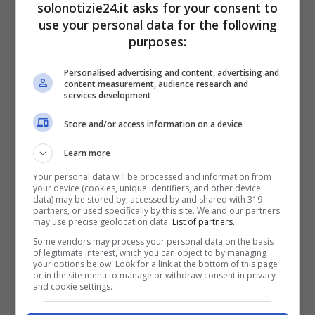
solonotizie24.it asks for your consent to
positivi il suo autista, la sua assistente e in
use your personal data for the following
Vicesindaco di Sutri.
purposes:
Personalised advertising and content, advertising and
Leggi anche —–>
William e Carlo tendono una
content measurement, audience research and
services development
mano a Harry, ma Meghan non è prevista:
cosa sta succedendo
Store and/or access information on a device
Learn more
Your personal data will be processed and information from
your device (cookies, unique identifiers, and other device
data) may be stored by, accessed by and shared with 319
partners, or used specifically by this site. We and our partners
may use precise geolocation data.
List of partners.
Some vendors may process your personal data on the basis
of legitimate interest, which you can object to by managing
your options below. Look for a link at the bottom of this page
or in the site menu to manage or withdraw consent in privacy
and cookie settings.