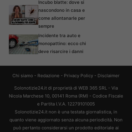
Incubo blatte: dove si
nascondono in casa e
come allontanarle per
sempre
Incidente tra auto e
monopattino: ecco chi
deve risarcire i danni
Chi siamo
-
Redazione
-
Privacy Policy
-
Disclaimer
Solonotizie24.it di proprietà di WEB 365 SRL - Via
Nicola Marchese 10, 00141 Roma (RM) - Codice Fiscale
e Partita I.V.A. 12279101005
Solonotizie24.it non è una testata giornalistica, in
quanto viene aggiornato senza alcuna periodicità. Non
può pertanto considerarsi un prodotto editoriale ai