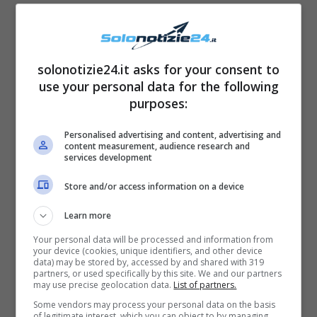
solonotizie24.it asks for your consent to
use your personal data for the following
purposes:
Il ritorno in Italia e la polemica
Personalised advertising and content, advertising and
content measurement, audience research and
dei vaccini
services development
Store and/or access information on a device
Oggetto dell’intervista a Verissimo, secondo
Learn more
alcuni rumors, potrebbe essere anche la
Your personal data will be processed and information from
polemica nata contro
Elisabetta Canalis
che,
your device (cookies, unique identifiers, and other device
data) may be stored by, accessed by and shared with 319
prima di partire e tornare in Italia, ha deciso
partners, or used specifically by this site. We and our partners
may use precise geolocation data.
List of partners.
di sottoporsi a vaccinazione per l’immunità da
Some vendors may process your personal data on the basis
Coronavirus.
of legitimate interest, which you can object to by managing