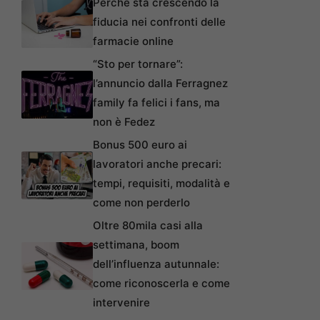
Perché sta crescendo la
fiducia nei confronti delle
farmacie online
“Sto per tornare”:
l’annuncio dalla Ferragnez
family fa felici i fans, ma
non è Fedez
Bonus 500 euro ai
lavoratori anche precari:
tempi, requisiti, modalità e
come non perderlo
Oltre 80mila casi alla
settimana, boom
dell’influenza autunnale:
come riconoscerla e come
intervenire