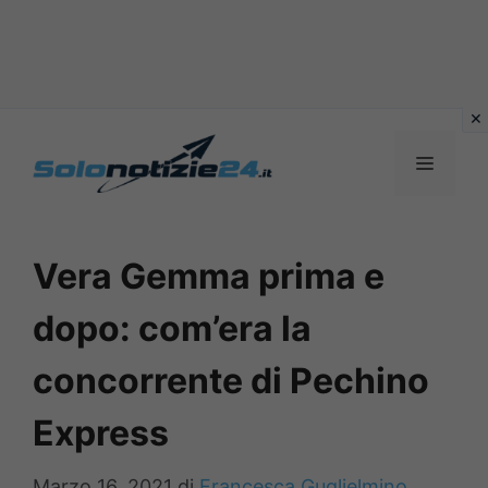
Vai
al
MENU
contenuto
Vera Gemma prima e
dopo: com’era la
concorrente di Pechino
Express
Marzo 16, 2021
di
Francesca Guglielmino