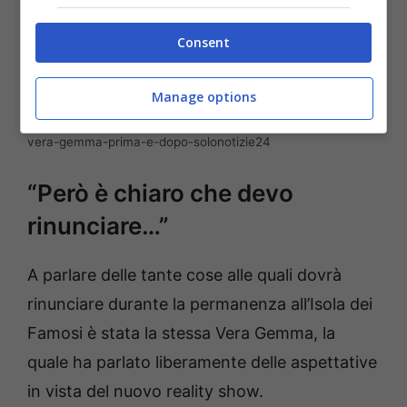
Consent
Manage options
vera-gemma-prima-e-dopo-solonotizie24
“Però è chiaro che devo
rinunciare…”
A parlare delle tante cose alle quali dovrà
rinunciare durante la permanenza all’Isola dei
Famosi è stata la stessa Vera Gemma, la
quale ha parlato liberamente delle aspettative
in vista del nuovo reality show.