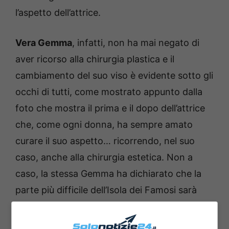
l’aspetto dell’attrice.
Vera Gemma
, infatti, non ha mai negato di
aver ricorso alla chirurgia plastica e il
cambiamento del suo viso è evidente sotto gli
occhi di tutti, come mostrato appunto dalla
foto che mostra il prima e il dopo dell’attrice
che, come ogni donna, ha sempre amato
curare il suo aspetto… ricorrendo, nel suo
caso, anche alla chirurgia estetica. Non a
caso, la stessa Gemma ha dichiarato che la
parte più difficile dell’Isola dei Famosi sarà
sopravvivere alla fame e tutto ciò che nel
quotidiano le permetteva di avere un aspetto