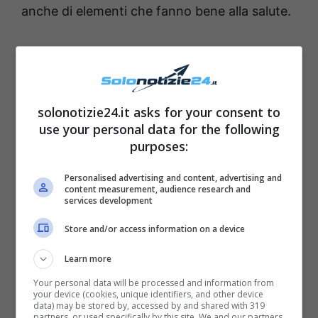
anche di elementi che fanno bene alla salute.
Cosa mangiare per uno
spuntino?
solonotizie24.it asks for your consent to
use your personal data for the following
purposes:
Personalised advertising and content, advertising and
content measurement, audience research and
services development
Store and/or access information on a device
Learn more
Your personal data will be processed and information from
your device (cookies, unique identifiers, and other device
Nella settimana di
detox per sgonfiarsi
data) may be stored by, accessed by and shared with 319
partners, or used specifically by this site. We and our partners