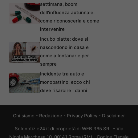
settimana, boom
dell’influenza autunnale:
come riconoscerla e come
intervenire
Incubo blatte: dove si
nascondono in casa e
come allontanarle per
sempre
Incidente tra auto e
monopattino: ecco chi
deve risarcire i danni
Chi siamo
-
Redazione
-
Privacy Policy
-
Disclaimer
Solonotizie24.it di proprietà di WEB 365 SRL - Via
Nicola Marchese 10, 00141 Roma (RM) - Codice Fiscale