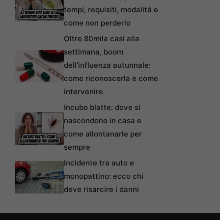
tempi, requisiti, modalità e
come non perderlo
Oltre 80mila casi alla
settimana, boom
dell’influenza autunnale:
come riconoscerla e come
intervenire
Incubo blatte: dove si
nascondono in casa e
come allontanarle per
sempre
Incidente tra auto e
monopattino: ecco chi
deve risarcire i danni