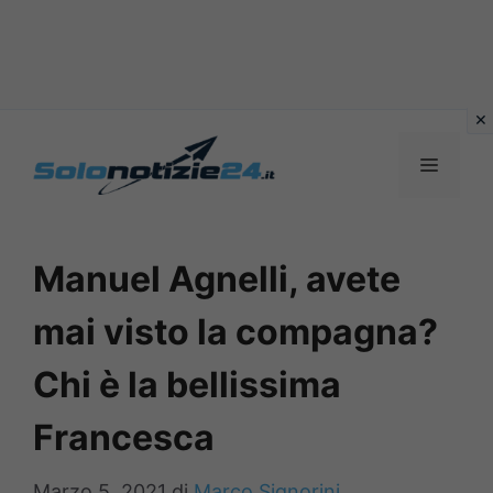
Vai
al
MENU
contenuto
Manuel Agnelli, avete
mai visto la compagna?
Chi è la bellissima
Francesca
Marzo 5, 2021
di
Marco Signorini