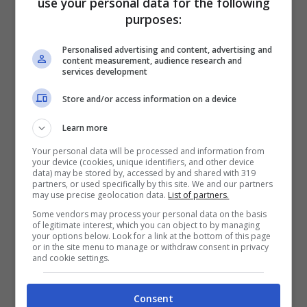
use your personal data for the following
purposes:
inventa”
Personalised advertising and content, advertising and
content measurement, audience research and
services development
Store and/or access information on a device
Learn more
Your personal data will be processed and information from
your device (cookies, unique identifiers, and other device
data) may be stored by, accessed by and shared with 319
partners, or used specifically by this site. We and our partners
may use precise geolocation data.
List of partners.
Some vendors may process your personal data on the basis
of legitimate interest, which you can object to by managing
your options below. Look for a link at the bottom of this page
Leggi anche ——>
Elodie, orecchini
or in the site menu to manage or withdraw consent in privacy
and cookie settings.
preziosissimi a Sanremo: quanto costano i
gioielli, cifra capogiro
Consent