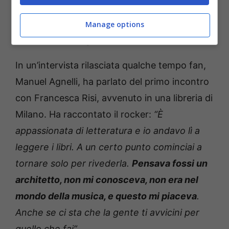
Il primo incontro con
Manage options
Manuel Agnelli
In un’intervista rilasciata qualche tempo fan,
Manuel Agnelli, ha parlato del primo incontro
con Francesca Risi, avvenuto in una libreria di
Milano. Ha raccontato il rocker:
“È
appassionata di letteratura e io andavo lì a
leggere i libri. A un certo punto cominciai a
tornare solo per rivederla.
Pensava fossi un
architetto, non mi conosceva, non era nel
mondo della musica, e questo mi piaceva
.
Anche se ci sta che la gente ti avvicini per
quello che fai”.