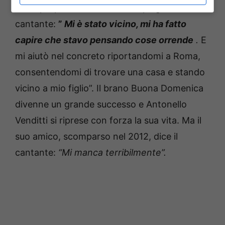
stato proprio Lucio Dalla.
Ha spiegato il
cantante:
”
Mi è stato vicino, mi ha fatto
capire che stavo pensando cose orrende
.
E
mi aiutò nel concreto riportandomi a Roma,
consentendomi di trovare una casa e stando
vicino a mio figlio”.
Il brano Buona Domenica
divenne un grande successo e Antonello
Venditti si riprese con forza la sua vita.
Ma il
suo amico, scomparso nel 2012, dice il
cantante:
“Mi manca terribilmente”.