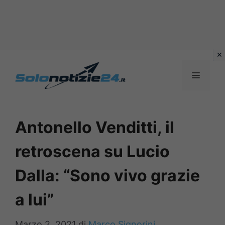
Vai
al
MENU
contenuto
Antonello Venditti, il
retroscena su Lucio
Dalla: “Sono vivo grazie
a lui”
Marzo 2, 2021
di
Marco Signorini