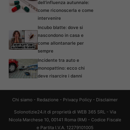
dell’influenza autunnale:
come riconoscerla e come
intervenire
Incubo blatte: dove si
nascondono in casa e
come allontanarle per
sempre
Incidente tra auto e
monopattino: ecco chi
deve risarcire i danni
Chi siamo
-
Redazione
-
Privacy Policy
-
Disclaimer
Solonotizie24.it di proprietà di WEB 365 SRL - Via
Nicola Marchese 10, 00141 Roma (RM) - Codice Fiscale
e Partita I.V.A. 12279101005