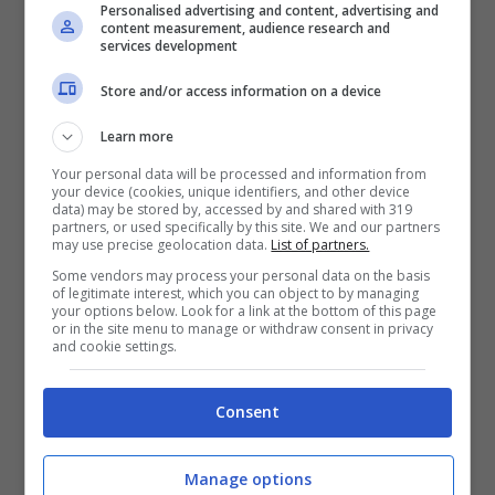
Personalised advertising and content, advertising and
content measurement, audience research and
services development
Store and/or access information on a device
Learn more
Your personal data will be processed and information from
your device (cookies, unique identifiers, and other device
data) may be stored by, accessed by and shared with 319
partners, or used specifically by this site. We and our partners
may use precise geolocation data.
List of partners.
Leggi anche —–>
Matilde Gioli, avete mai
Some vendors may process your personal data on the basis
of legitimate interest, which you can object to by managing
visto l’attrice di Doc senza trucco?
Nessun
your options below. Look for a link at the bottom of this page
or in the site menu to manage or withdraw consent in privacy
filtro o inganno: meravigliosa
and cookie settings.
L’aiuto di Lucio Dalla
Consent
A stargli accanto, in quei tragici momenti, è
Manage options