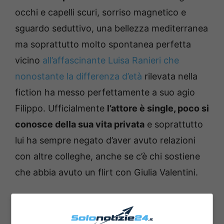
occhi e capelli scuri, sorriso magnetico e
sguardo seduttivo, una bellezza mediterranea
ma soprattutto molto spontanea perfetta
vicino
all’affascinante Luisa Ranieri che
nonostante la differenza d’età
rilevata nella
fiction ha messo perfettamente a suo agio
Filippo.
Ufficialmente
l’attore è single, poco si
conosce della sua vita privata
e soprattutto
lui ha sempre negato d’aver avuto relazioni
con altre colleghe, anche se c’è chi sostiene
che abbia avuto un flirt con Giulia Valentini.