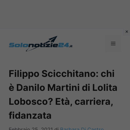
Vai
al
MENU
contenuto
Filippo Scicchitano: chi
è Danilo Martini di Lolita
Lobosco? Età, carriera,
fidanzata
Febbraio 25, 2021
di
Barbara Di Castro