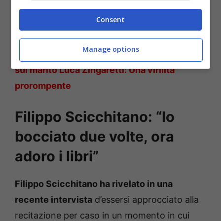
Consent
Manage options
Leggi anche —->
Luisa Ranieri, la confessione
sul marito Luca Zingaretti: Una virilità
prorompente
Filippo Scicchitano: “Io
bocciato due volte, ora
adoro i libri”
Filippo Scicchitano ha rivelato in una
recente intervista
d’essersi approcciato alla
recitazione per caso in un momento in cui