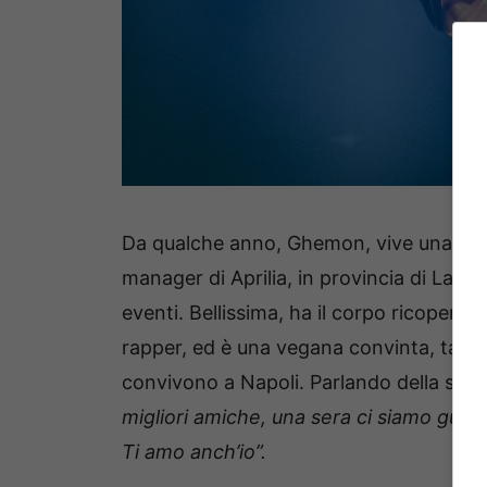
Da qualche anno, Ghemon, vive una bell
manager di Aprilia, in provincia di Lati
eventi. Bellissima, ha il corpo ricoperto 
rapper, ed è una vegana convinta, tanto
convivono a Napoli. Parlando della sua
migliori amiche, una sera ci siamo guarda
Ti amo anch’io”.