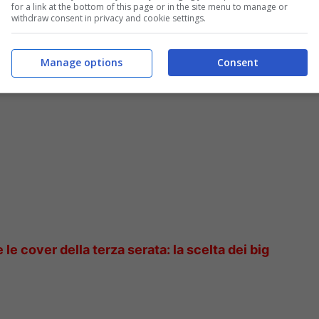
for a link at the bottom of this page or in the site menu to manage or
 uno dei protagonisti assoluti di Amici
withdraw consent in privacy and cookie settings.
Manage options
Consent
e le cover della terza serata: la scelta dei big