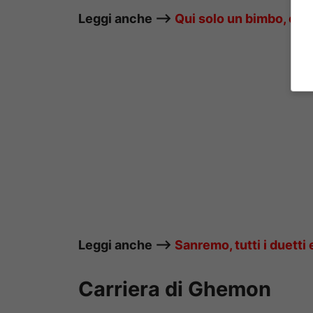
Leggi anche —–>
Qui solo un bimbo, oggi
Leggi anche —–>
Sanremo, tutti i duetti 
Carriera di Ghemon