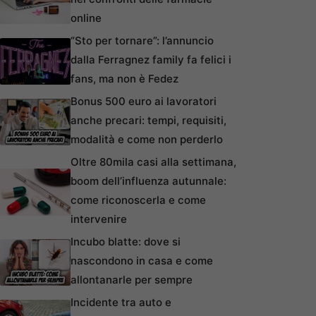
online
“Sto per tornare”: l’annuncio
dalla Ferragnez family fa felici i
fans, ma non è Fedez
Bonus 500 euro ai lavoratori
anche precari: tempi, requisiti,
modalità e come non perderlo
Oltre 80mila casi alla settimana,
boom dell’influenza autunnale:
come riconoscerla e come
intervenire
Incubo blatte: dove si
nascondono in casa e come
allontanarle per sempre
Incidente tra auto e