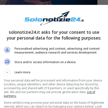
solonotizie24.it asks for your consent to use
your personal data for the following purposes:
Personalised advertising and content, advertising and content
measurement, audience research and services development
issima storia d’amore con
Giulia Diana
,
na. Diana si occupa di organizzazione di grandi
Store and/or access information on a device
di tatuaggi, uno dei quali dedicato proprio al
Learn more
 da aver aperto il blog
SEITANtoFica
. I due
Your personal data will be processed and information from your device
 relazione, Ghemon ha detto:
(cookies, unique identifiers, and other device data) may be stored by,
“
Era una delle mie
accessed by and shared with 319 partners, or used specifically by this
ti negli occhi e ci siamo detti: ‘Io ti amo e tu?
site. We and our partners may use precise geolocation data.
List of
partners.
Some vendors may process your personal data on the basis of legitimate
interest, which you can object to by managing your options below. Look