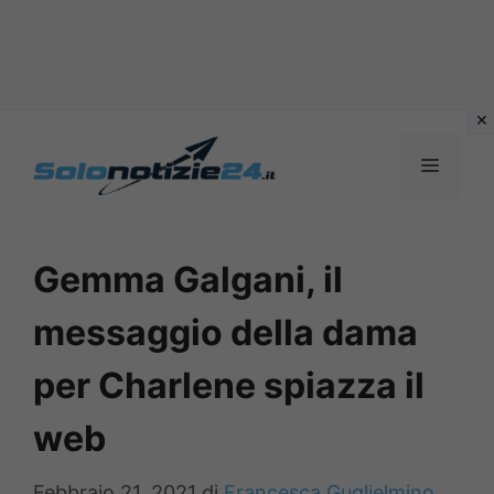
Vai
al
MENU
contenuto
Gemma Galgani, il
messaggio della dama
per Charlene spiazza il
web
Febbraio 21, 2021
di
Francesca Guglielmino