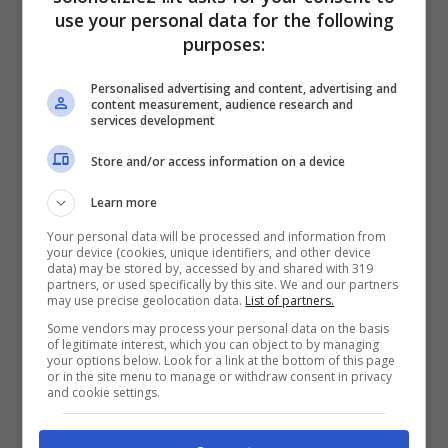
use your personal data for the following
purposes:
Personalised advertising and content, advertising and
content measurement, audience research and
services development
Store and/or access information on a device
LEGGI ANCHE
->
Irama, rare foto
Learn more
con la sua (bellissima) fidanzata:
Your personal data will be processed and information from
your device (cookies, unique identifiers, and other device
data) may be stored by, accessed by and shared with 319
eccoli insieme
partners, or used specifically by this site. We and our partners
may use precise geolocation data.
List of partners.
Some vendors may process your personal data on the basis
LEGGI ANCHE
->
Selvaggia
of legitimate interest, which you can object to by managing
your options below. Look for a link at the bottom of this page
or in the site menu to manage or withdraw consent in privacy
Roma oggi è così, ma la ricordate
and cookie settings.
a Temptation Island? Ecco