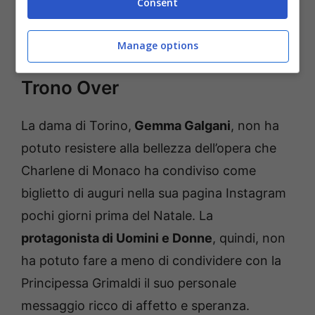
Consent
com’era
Manage options
Il messaggio della dama del
Trono Over
La dama di Torino,
Gemma Galgani
, non ha
potuto resistere alla bellezza dell’opera che
Charlene di Monaco ha condiviso come
biglietto di auguri nella sua pagina Instagram
pochi giorni prima del Natale. La
protagonista di Uomini e Donne
, quindi, non
ha potuto fare a meno di condividere con la
Principessa Grimaldi il suo personale
messaggio ricco di affetto e speranza.