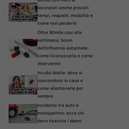
lavoratori anche precari:
tempi, requisiti, modalità e
come non perderlo
Oltre 80mila casi alla
settimana, boom
dell’influenza autunnale:
come riconoscerla e come
intervenire
Incubo blatte: dove si
nascondono in casa e
come allontanarle per
sempre
Incidente tra auto e
monopattino: ecco chi
deve risarcire i danni