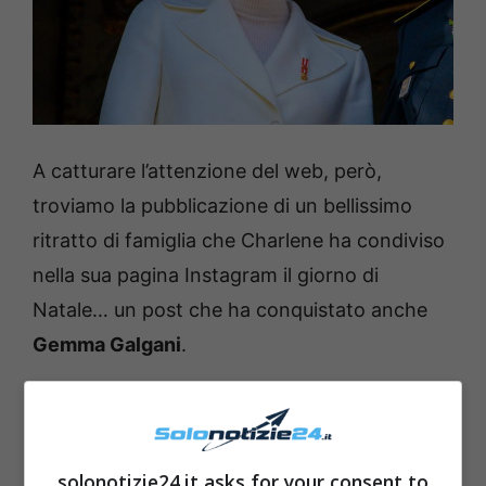
A catturare l’attenzione del web, però,
troviamo la pubblicazione di un bellissimo
ritratto di famiglia che Charlene ha condiviso
nella sua pagina Instagram il giorno di
Natale… un post che ha conquistato anche
Gemma Galgani
.
solonotizie24.it asks for your consent to